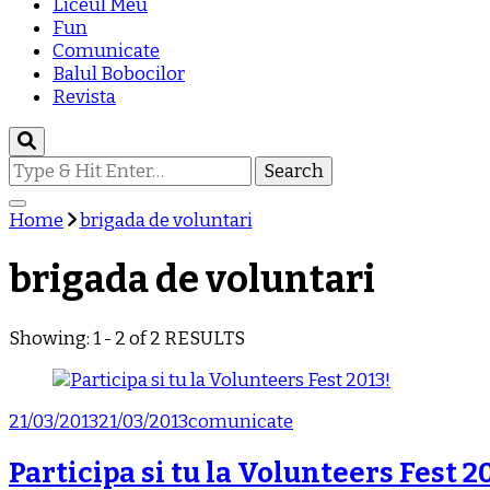
Liceul Meu
Fun
Comunicate
Balul Bobocilor
Revista
Looking
for
Something?
Home
brigada de voluntari
brigada de voluntari
Showing: 1 - 2 of 2 RESULTS
21/03/2013
21/03/2013
comunicate
Participa si tu la Volunteers Fest 2