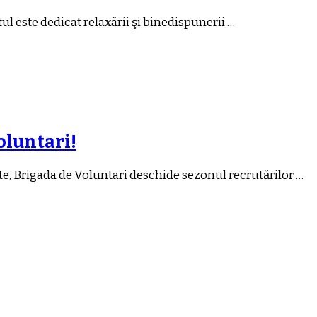
ul este dedicat relaxãrii şi binedispunerii …
oluntari!
te, Brigada de Voluntari deschide sezonul recrutărilor …