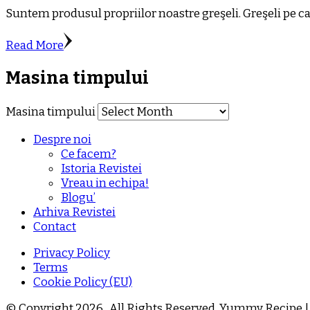
Suntem produsul propriilor noastre greşeli. Greşeli pe ca
Read More
Masina timpului
Masina timpului
Despre noi
Ce facem?
Istoria Revistei
Vreau in echipa!
Blogu’
Arhiva Revistei
Contact
Privacy Policy
Terms
Cookie Policy (EU)
© Copyright 2026
. All Rights Reserved.
Yummy Recipe |