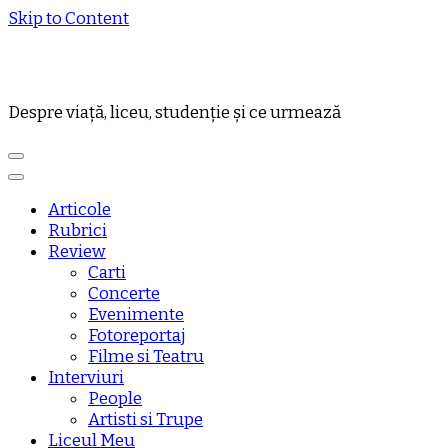
Skip to Content
Despre viață, liceu, studenție și ce urmează
Articole
Rubrici
Review
Carti
Concerte
Evenimente
Fotoreportaj
Filme si Teatru
Interviuri
People
Artisti si Trupe
Liceul Meu