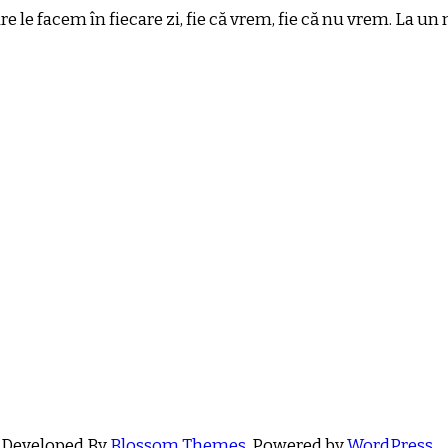
re le facem în fiecare zi, fie că vrem, fie că nu vrem. La 
 Developed By
Blossom Themes
. Powered by
WordPress
.