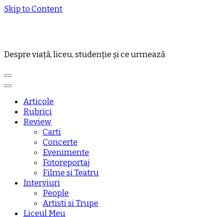
Skip to Content
Despre viață, liceu, studenție și ce urmează
Articole
Rubrici
Review
Carti
Concerte
Evenimente
Fotoreportaj
Filme si Teatru
Interviuri
People
Artisti si Trupe
Liceul Meu