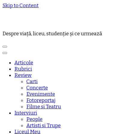
Skip to Content
Despre viață, liceu, studenție și ce urmează
Articole
Rubrici
Review
Carti
Concerte
Evenimente
Fotoreportaj
Filme si Teatru
Interviuri
People
Artisti si Trupe
Liceul Meu