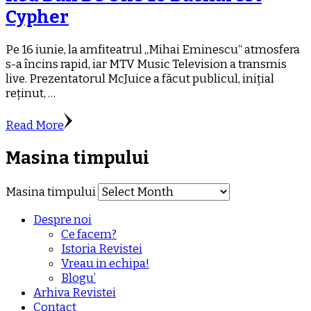
Cypher
Pe 16 iunie, la amfiteatrul „Mihai Eminescu“ atmosfera
s-a încins rapid, iar MTV Music Television a transmis
live. Prezentatorul McJuice a făcut publicul, inițial
reținut, …
Read More
Masina timpului
Masina timpului
Despre noi
Ce facem?
Istoria Revistei
Vreau in echipa!
Blogu’
Arhiva Revistei
Contact