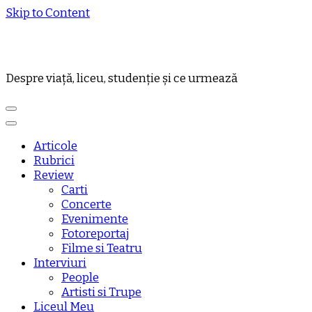
Skip to Content
Despre viață, liceu, studenție și ce urmează
Articole
Rubrici
Review
Carti
Concerte
Evenimente
Fotoreportaj
Filme si Teatru
Interviuri
People
Artisti si Trupe
Liceul Meu