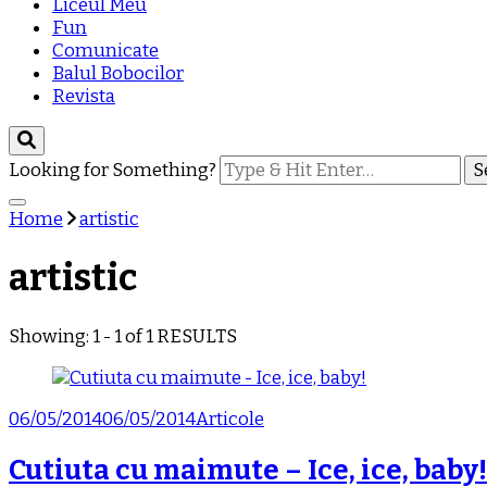
Liceul Meu
Fun
Comunicate
Balul Bobocilor
Revista
Looking for Something?
Home
artistic
artistic
Showing: 1 - 1 of 1 RESULTS
06/05/2014
06/05/2014
Articole
Cutiuta cu maimute – Ice, ice, baby!