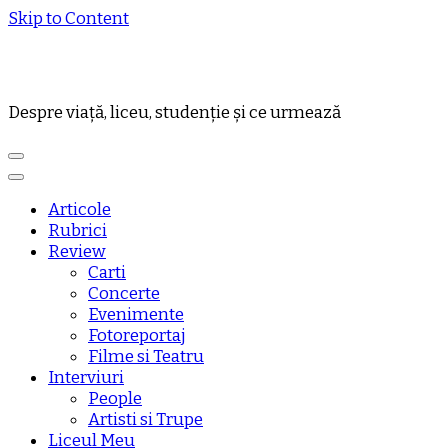
Skip to Content
Despre viață, liceu, studenție și ce urmează
Articole
Rubrici
Review
Carti
Concerte
Evenimente
Fotoreportaj
Filme si Teatru
Interviuri
People
Artisti si Trupe
Liceul Meu