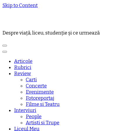
Skip to Content
Despre viață, liceu, studenție și ce urmează
Articole
Rubrici
Review
Carti
Concerte
Evenimente
Fotoreportaj
Filme si Teatru
Interviuri
People
Artisti si Trupe
Liceul Meu