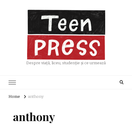
Despre viață, liceu, studenție și ce urmează
Home
anthony
anthony