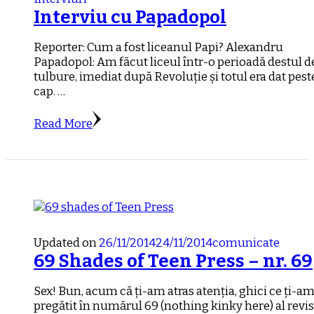
Interviu cu Papadopol
Reporter: Cum a fost liceanul Papi? Alexandru
Papadopol: Am făcut liceul într-o perioadă destul d
tulbure, imediat după Revoluție și totul era dat pest
cap. …
Read More
Updated on
26/11/2014
24/11/2014
comunicate
69 Shades of Teen Press – nr. 69
Sex! Bun, acum că ți-am atras atenția, ghici ce ți-a
pregătit în numărul 69 (nothing kinky here) al revis