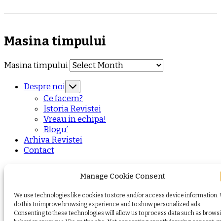
Masina timpului
Masina timpului
Despre noi
Ce facem?
Istoria Revistei
Vreau in echipa!
Blogu’
Arhiva Revistei
Contact
Privacy Policy
Manage Cookie Consent
Terms
Cookie Policy (EU)
We use technologies like cookies to store and/or access device information.
do this to improve browsing experience and to show personalized ads.
© Copyright 2026
. All Rights Reserved.
Yummy Recipe
Consenting to these technologies will allow us to process data such as brows
| Developed By
Blossom Themes
. Powered by