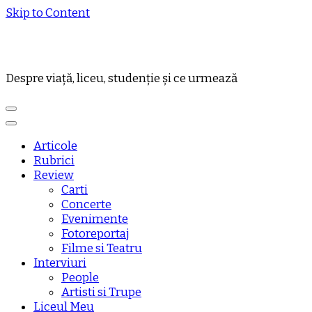
Skip to Content
Despre viață, liceu, studenție și ce urmează
Articole
Rubrici
Review
Carti
Concerte
Evenimente
Fotoreportaj
Filme si Teatru
Interviuri
People
Artisti si Trupe
Liceul Meu