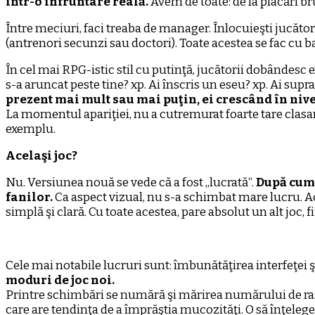
într-o înfruntare reală.
Avem de toate: de la placări br
Între meciuri, faci treaba de manager. Înlocuieşti jucător
(antrenori secunzi sau doctori). Toate acestea se fac cu ba
În cel mai RPG-istic stil cu putinţă, jucătorii dobândesc 
s-a aruncat peste tine? xp. Ai înscris un eseu? xp. Ai sup
prezent mai mult sau mai puţin, ei crescând în nive
La momentul apariţiei, nu a cutremurat foarte tare clas
exemplu.
Acelaşi joc?
Nu. Versiunea nouă se vede că a fost „lucrată“.
După cum 
fanilor.
Ca aspect vizual, nu s-a schimbat mare lucru. Acel
simplă şi clară. Cu toate acestea, pare absolut un alt joc,
Cele mai notabile lucruri sunt: îmbunătăţirea interfeţei ş
moduri de joc noi.
Printre schimbări se numără şi mărirea numărului de rase 
care are tendinţa de a împrăştia mucozităţi. O să înţelegeţ