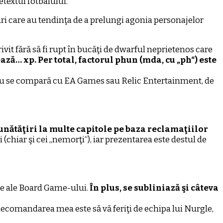
etextul fotbalului.
uri care au tendinţa de a prelungi agonia personajelor
vit fără să fi rupt în bucăţi de dwarful neprietenos care
ază… xp. Per total, factorul phun (mda, cu „ph“) este
 nu se compară cu EA Games sau Relic Entertainment, de
unătăţiri la multe capitole pe baza reclamaţiilor
 (chiar şi cei „nemorţi“), iar prezentarea este destul de
ele ale Board Game-ului.
În plus, se subliniază şi câteva
 Recomandarea mea este să vă feriţi de echipa lui Nurgle,