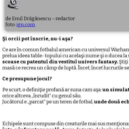
de Emil Drăgănescu – redactor
foto:
ign.com
Şi orcii pot înscrie, nu-i aşa?
Ce are în comun fotbalul american cu universul Warh
prelua ideea table- topului cu acelaşi nume şi o ducea la
scoase cu patentul din vestitul univers fantasy.
Ştiţi
masă ce recrea un câmp de luptă. Încet, încet lucrurile se 
Ce presupune jocul?
Pe scurt, o definiţie profană ar suna cam aşa:
un simulato
orice altceva „înrudit“ cu genul său.
Jucătorul e „parcat“ pe un teren de fotbal,
unde două echi
Echipele sunt compuse din creaturile mai sus menţiona