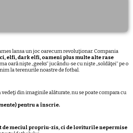
ames lansa un joc oarecum revoluţionar. Compania
i, elfi, dark elfi, oameni plus multe alte rase
ima oară nişte „geeks“ jucându-se cu nişte „soldăţei“ pe o
enim la terenurile noastre de fotbal.
vedeţi din imaginile alăturate, nu se poate compara cu
mente) pentru a înscrie.
t de meciul propriu-zis, ci de loviturile nepermise