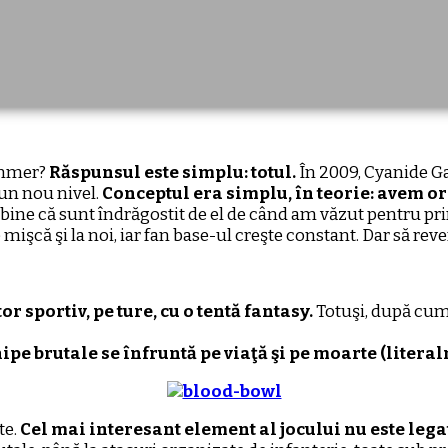
ammer?
Răspunsul este simplu: totul.
În 2009, Cyanide G
 un nou nivel.
Conceptul era simplu, în teorie: avem orc
 bine că sunt îndrăgostit de el de când am văzut pentru pr
mişcă şi la noi, iar fan base-ul creşte constant. Dar să rev
r sportiv, pe ture, cu o tentă fantasy.
Totuşi, după cum 
pe brutale se înfruntă pe viaţă şi pe moarte (literal
te.
Cel mai interesant element al jocului nu este lega