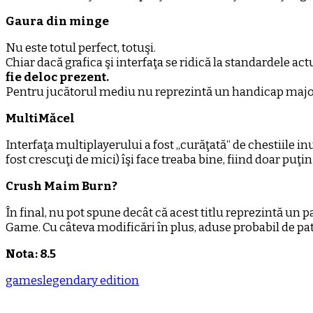
Gaura din minge
Nu este totul perfect, totuşi.
Chiar dacă grafica şi interfaţa se ridică la standardele 
fie deloc prezent.
Pentru jucătorul mediu nu reprezintă un handicap majo
MultiMăcel
Interfaţa multiplayerului a fost „curăţată“ de chestiile inu
fost crescuţi de mici) îşi face treaba bine, fiind doar puţ
Crush Maim Burn?
În final, nu pot spune decât că acest titlu reprezintă un 
Game. Cu câteva modificări în plus, aduse probabil de pat
Nota: 8.5
games
legendary edition