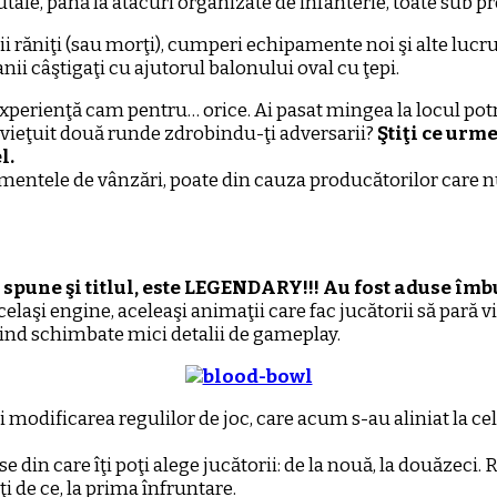
utale, până la atacuri organizate de infanterie, toate sub pr
ii răniţi (sau morţi), cumperi echipamente noi şi alte lucr
nii câştigaţi cu ajutorul balonului oval cu ţepi.
experienţă cam pentru… orice. Ai pasat mingea la locul potri
ravieţuit două runde zdrobindu-ţi adversarii?
Ştiţi ce urme
l.
amentele de vânzări, poate din cauza producătorilor care
spune şi titlul, este LEGENDARY!!! Au fost aduse îmb
aşi engine, aceleaşi animaţii care fac jucătorii să pară vii
 fiind schimbate mici detalii de gameplay.
i modificarea regulilor de joc, care acum s-au aliniat la c
din care îţi poţi alege jucătorii: de la nouă, la douăzeci.
i de ce, la prima înfruntare.