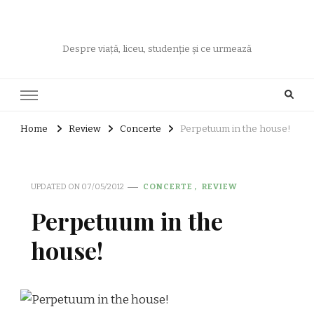
Despre viață, liceu, studenție și ce urmează
Home
Review
Concerte
Perpetuum in the house!
UPDATED ON
07/05/2012
CONCERTE
REVIEW
Perpetuum in the
house!