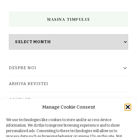
MASINA TIMPULUI
Masina
timpului
DESPRE NOI
ARHIVA REVISTEI
CONTACT
Manage Cookie Consent
We use technologies like cookies to store and/or access device
PRIVACY POLICY
information. We do this to improve browsing experience and to show
personalized ads. Consenting to these technologies will allow us to
process data such as browsing behavior or unique IDs on this site. Not