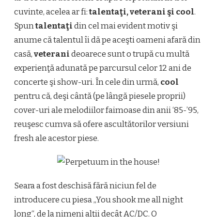
cuvinte, acelea ar fi:
talentaţi, veterani şi cool
.
Spun
talentaţi
din cel mai evident motiv şi
anume că talentul îi dă pe aceşti oameni afară din
casă,
veterani
deoarece sunt o trupă cu multă
experienţă adunată pe parcursul celor 12 ani de
concerte şi show-uri. În cele din urmă,
cool
pentru că, deşi cântă (pe lângă piesele proprii)
cover-uri ale melodiilor faimoase din anii ‘85-’95,
reuşesc cumva să ofere ascultătorilor versiuni
fresh ale acestor piese.
Seara a fost deschisă fără niciun fel de
introducere cu piesa „You shook me all night
long“, de la nimeni alţii decât AC/DC. O