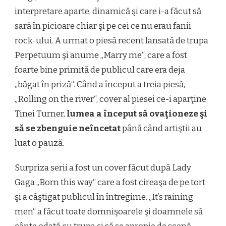
interpretare aparte, dinamică şi care i-a făcut să
sară în picioare chiar şi pe cei ce nu erau fanii
rock-ului. A urmat o piesă recent lansată de trupa
Perpetuum şi anume „Marry me“, care a fost
foarte bine primită de publicul care era deja
„băgat în priză“. Când a început a treia piesă,
„Rolling on the river“, cover al piesei ce-i aparţine
Tinei Turner,
lumea a început să ovaţioneze şi
să se zbenguie neîncetat
până când artiştii au
luat o pauză.
Surpriza serii a fost un cover făcut după Lady
Gaga „Born this way“ care a fost cireaşa de pe tort
şi a câştigat publicul în întregime. „It’s raining
men“ a făcut toate domnişoarele şi doamnele să