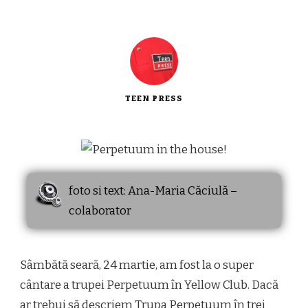
TEEN PRESS
foto si text: Ana-Maria Căciulă –
colaborator
Sâmbătă seară, 24 martie, am fost la o super
cântare a trupei Perpetuum în Yellow Club. Dacă
ar trebui să descriem Trupa Perpetuum în trei