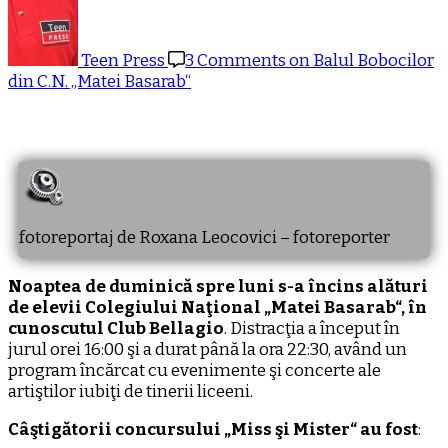
Teen Press
3 Comments
on Balul Bobocilor
din C.N. „Matei Basarab“
fotoreportaj de Roxana Leocovici – fotoreporter
Noaptea de duminică spre luni s-a încins alături
de elevii Colegiului Naţional „Matei Basarab“, în
cunoscutul Club Bellagio
. Distracţia a început în
jurul orei 16:00 şi a durat până la ora 22:30, având un
program încărcat cu evenimente şi concerte ale
artiştilor iubiţi de tinerii liceeni.
Câştigătorii concursului „Miss şi Mister“ au fost
: