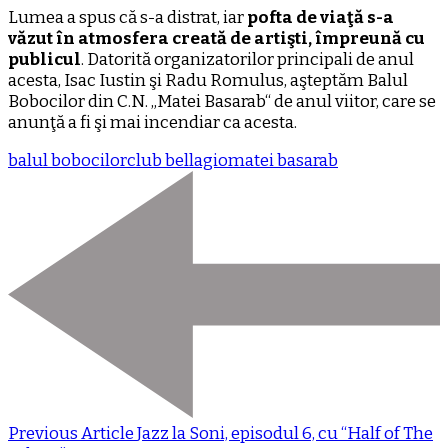
Lumea a spus că s-a distrat, iar
pofta de viaţă s-a
văzut în atmosfera creată de artişti, împreună cu
publicul
. Datorită organizatorilor principali de anul
acesta, Isac Iustin şi Radu Romulus, aşteptăm Balul
Bobocilor din C.N. „Matei Basarab“ de anul viitor, care se
anunţă a fi şi mai incendiar ca acesta.
balul bobocilor
club bellagio
matei basarab
Previous Article
Jazz la Soni, episodul 6, cu “Half of The