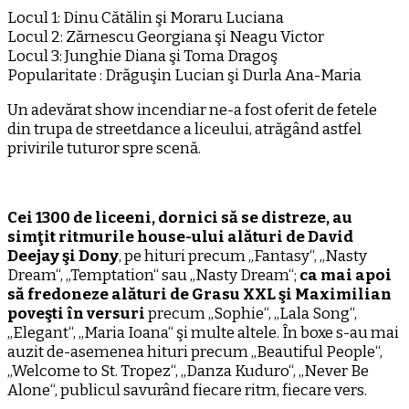
Locul 1: Dinu Cătălin şi Moraru Luciana
Locul 2: Zărnescu Georgiana şi Neagu Victor
Locul 3: Junghie Diana şi Toma Dragoş
Popularitate : Drăguşin Lucian şi Durla Ana-Maria
Un adevărat show incendiar ne-a fost oferit de fetele
din trupa de streetdance a liceului, atrăgând astfel
privirile tuturor spre scenă.
Cei 1300 de liceeni, dornici să se distreze, au
simţit ritmurile house-ului alături de David
Deejay şi Dony
, pe hituri precum „Fantasy“, „Nasty
Dream“, „Temptation“ sau „Nasty Dream“;
ca mai apoi
să fredoneze alături de Grasu XXL şi Maximilian
poveşti în versuri
precum „Sophie“, „Lala Song“,
„Elegant“, „Maria Ioana“ şi multe altele. În boxe s-au mai
auzit de-asemenea hituri precum „Beautiful People“,
„Welcome to St. Tropez“, „Danza Kuduro“, „Never Be
Alone“, publicul savurând fiecare ritm, fiecare vers.