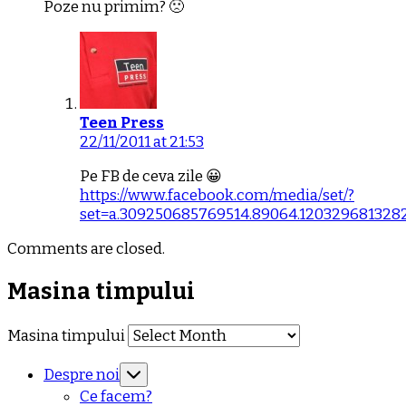
Poze nu primim? 🙁
Teen Press
22/11/2011 at 21:53
Pe FB de ceva zile 😀
https://www.facebook.com/media/set/?
set=a.309250685769514.89064.120329681328
Comments are closed.
Masina timpului
Masina timpului
Despre noi
Ce facem?