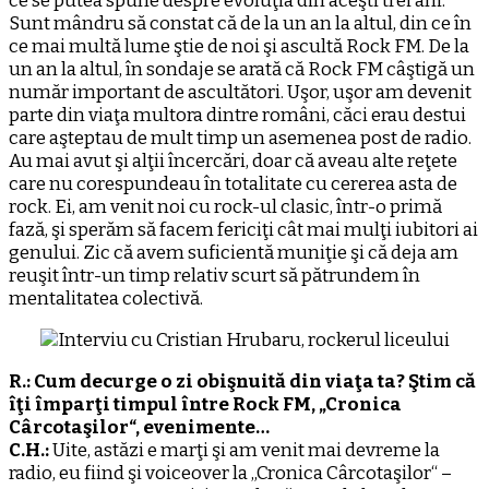
ce se putea spune despre evoluţia din aceşti trei ani.
Sunt mândru să constat că de la un an la altul, din ce în
ce mai multă lume ştie de noi şi ascultă Rock FM. De la
un an la altul, în sondaje se arată că Rock FM câştigă un
număr important de ascultători. Uşor, uşor am devenit
parte din viaţa multora dintre români, căci erau destui
care aşteptau de mult timp un asemenea post de radio.
Au mai avut şi alţii încercări, doar că aveau alte reţete
care nu corespundeau în totalitate cu cererea asta de
rock. Ei, am venit noi cu rock-ul clasic, într-o primă
fază, şi sperăm să facem fericiţi cât mai mulţi iubitori ai
genului. Zic că avem suficientă muniţie şi că deja am
reuşit într-un timp relativ scurt să pătrundem în
mentalitatea colectivă.
R.: Cum decurge o zi obişnuită din viaţa ta? Ştim că
îţi împarţi timpul între Rock FM, „Cronica
Cârcotaşilor“, evenimente…
C.H.:
Uite, astăzi e marţi şi am venit mai devreme la
radio, eu fiind şi voiceover la „Cronica Cârcotaşilor“ –