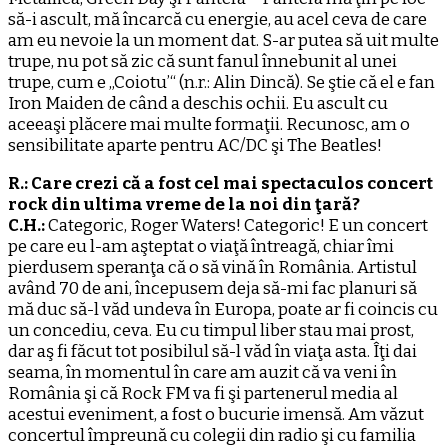
să-i ascult, mă încarcă cu energie, au acel ceva de care
am eu nevoie la un moment dat. S-ar putea să uit multe
trupe, nu pot să zic că sunt fanul înnebunit al unei
trupe, cum e „Coiotu’“ (n.r.: Alin Dincă). Se ştie că el e fan
Iron Maiden de când a deschis ochii. Eu ascult cu
aceeaşi plăcere mai multe formaţii. Recunosc, am o
sensibilitate aparte pentru AC/DC şi The Beatles!
R.: Care crezi că a fost cel mai spectaculos concert
rock din ultima vreme de la noi din ţară?
C.H.:
Categoric, Roger Waters! Categoric! E un concert
pe care eu l-am aşteptat o viaţă întreagă, chiar îmi
pierdusem speranţa că o să vină în România. Artistul
având 70 de ani, începusem deja să-mi fac planuri să
mă duc să-l văd undeva în Europa, poate ar fi coincis cu
un concediu, ceva. Eu cu timpul liber stau mai prost,
dar aş fi făcut tot posibilul să-l văd în viaţa asta. Îţi dai
seama, în momentul în care am auzit că va veni în
România şi că Rock FM va fi şi partenerul media al
acestui eveniment, a fost o bucurie imensă. Am văzut
concertul împreună cu colegii din radio şi cu familia