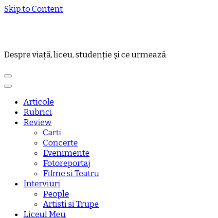
Skip to Content
Despre viață, liceu, studenție și ce urmează
Articole
Rubrici
Review
Carti
Concerte
Evenimente
Fotoreportaj
Filme si Teatru
Interviuri
People
Artisti si Trupe
Liceul Meu