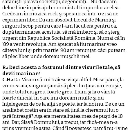
satanişti, pleava societăţii, degeneraţi… Nu dădeam
deloc bine în peisajul comunist al timpurilor acelea.
Credeam în muzica rock şi speram ca într-o zi să ne
exprimăm liber. Eu am absolvit Liceul de Marină şi
singurul scop pentru care l-am făcut era pentru ca,
după terminarea acestuia, să mă îmbarc şi să o şterg
urgent din Republica Socialistă România. Numai că în
’89 a venit revoluţia. Am apucat să fiu marinar vreo
câteva luni şi prin martie ’90 am renunţat, căci puteam
să plec liber, unde doreau muşchii mei.
R.: Deci acesta a fost unul dintre visurile tale, să
devii marinar?
C.H.:
Da. Visam să-mi trăiesc viaţa altfel. Mi se părea, la
vremea aia, singura şansă să plec din ţara aia cenuşie,
unde totul era greu, foarte greu. Eram şi la o vârstă
foarte dificilă, în care îmi doream multe şi nu
înţelegeam de ce la alţii se poate, iar la noi nu. De ce un
analfabet cretin era în stare să ţină la cheremul lui o
ţară întreagă? Aşa era mentalitatea mea de puşti de 18
ani. Dar, Slavă Domnului!, a trecut, iar fiică-mea n-a
prins vremurile astea. Când îi povestesc, parcă nu-i vine