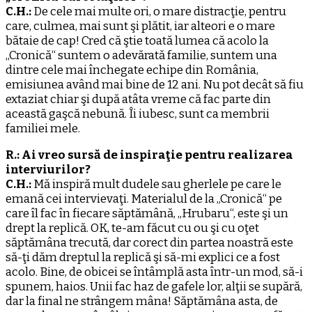
C.H.:
De cele mai multe ori, o mare distracţie, pentru
care, culmea, mai sunt şi plătit, iar alteori e o mare
bătaie de cap! Cred că ştie toată lumea că acolo la
„Cronică“ suntem o adevărată familie, suntem una
dintre cele mai închegate echipe din România,
emisiunea având mai bine de 12 ani. Nu pot decât să fiu
extaziat chiar şi după atâta vreme că fac parte din
această gaşcă nebună. Îi iubesc, sunt ca membrii
familiei mele.
R.: Ai vreo sursă de inspiraţie pentru realizarea
interviurilor?
C.H.:
Mă inspiră mult dudele sau gherlele pe care le
emană cei intervievaţi. Materialul de la „Cronică“ pe
care îl fac în fiecare săptămână, „Hrubaru“, este şi un
drept la replică. OK, te-am făcut cu ou şi cu oţet
săptămâna trecută, dar corect din partea noastră este
să-ţi dăm dreptul la replică şi să-mi explici ce a fost
acolo. Bine, de obicei se întâmplă asta într-un mod, să-i
spunem, haios. Unii fac haz de gafele lor, alţii se supără,
dar la final ne strângem mâna! Săptămâna asta, de