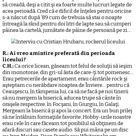
să creadă, deşi a citit şi ea foarte multe lucruri legate de
acea perioadă. Cred că e dificil de înţeles pentru oricine
s-a născut după ’89 cum de trebuia să stai o noapte
întreagă la rând pentru doi litri de lapte sau să cumperi
pâinea la cartelă, jumătate de pâine de persoană pe zi…
R.: Ai vreo amintire preferată din perioada
liceului?
C.H.:
Ca orice licean, găseam tot felul de soluţii să ieşim
din monotonie, din gri-ul ăsta de care-ţi tot pomenesc…
Erau petrecerile de apartament, erau cântările rock şi
aşteptam cu nerăbdare noaptea de Înviere… pentru că
Ceauşescu, în tâmpenia lui, ca să ne facă pe noi tinerii
să nu mergem la biserică, aducea trupe să cânte în
oraşele respective, în Focşani, în Giurgiu, în Galaţi.
Mergeam la biserică şi apoi la concert. Era un bun prilej
să ne întâlnim formaţiile favorite. Hobby-urile noastre
erau cele în care făceam tot posibilul să obţinem de
afară discuri sau casete audio. Să pui mâna pe un disc