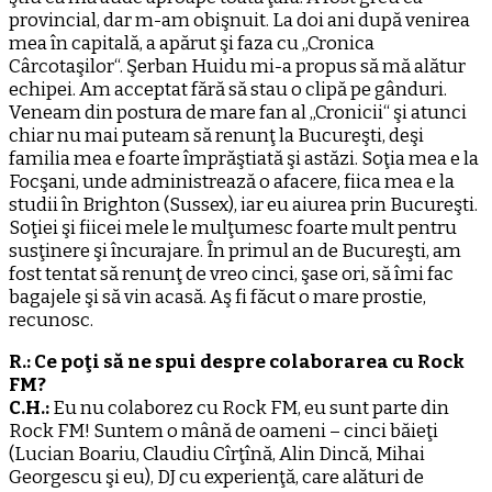
provincial, dar m-am obişnuit. La doi ani după venirea
mea în capitală, a apărut şi faza cu „Cronica
Cârcotaşilor“. Şerban Huidu mi-a propus să mă alătur
echipei. Am acceptat fără să stau o clipă pe gânduri.
Veneam din postura de mare fan al „Cronicii“ şi atunci
chiar nu mai puteam să renunţ la Bucureşti, deşi
familia mea e foarte împrăştiată şi astăzi. Soţia mea e la
Focşani, unde administrează o afacere, fiica mea e la
studii în Brighton (Sussex), iar eu aiurea prin Bucureşti.
Soţiei şi fiicei mele le mulţumesc foarte mult pentru
susţinere şi încurajare. În primul an de Bucureşti, am
fost tentat să renunţ de vreo cinci, şase ori, să îmi fac
bagajele şi să vin acasă. Aş fi făcut o mare prostie,
recunosc.
R.: Ce poţi să ne spui despre colaborarea cu Rock
FM?
C.H.:
Eu nu colaborez cu Rock FM, eu sunt parte din
Rock FM! Suntem o mână de oameni – cinci băieţi
(Lucian Boariu, Claudiu Cîrţînă, Alin Dincă, Mihai
Georgescu şi eu), DJ cu experienţă, care alături de