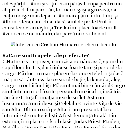
a despărţit – Aura şi soţul ei au părăsit trupa pentru un
alt proiect. Îmi pare rău, formau o gaşcă grozavă, dar
viaţa merge mai departe. Au mai apărut între timp şi
Alternosfera, care chiar dacă sunt de peste Prut, îi
consider de-ai noştri şi Travka îmi place foarte mult.
Avem cu ce ne mândri, dar parcă nu e suficient.
R.: Care sunt trupele tale preferate?
C.H.:
În ceea ce priveşte muzica românească, spun din
capul locului Iris, dar îi iubesc foarte tare şi pe cei de la
Cargo. Mă duc cu mare plăcere la concertele lor şi dacă
mă pui să cânt ceva la o seara de beţie, la karaoke, aleg
Cargo cu ochii închişi. Mă simt mai bine cântând Cargo,
simt într-un mod foarte personal muzica lor, însă Iris
rămâne totuşi formaţia mea de suflet. Asta nu
înseamnă că nu iubesc şi Celelalte Cuvinte, Viţa de Vie
sau Altar. Ultima oară pe Altar i-am prezentat la o
întrunire de motociclişti. A fost demenţă totală. Din
exterior, îmi place rock-ul clasic: Judas Priest, Maiden,
Metallica, Green Day şi Pantera – Pantera mă ţin pe loc