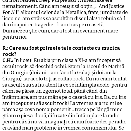
cu Iron Maiden, Deep Purple sau Whitesnake era
nemaipomenit. Când am reuşit să obţin „…And Justice
For All“, albumul celor de la Metallica, frate, jumătate de
liceu ne-am strâns să ascultăm discul ăla! Trebuia să-l
dau înapoi, ce tragedie… l-am tras pe o casetă,
Dumnezeu ştie cum, dar a fost un eveniment mare
pentru noi.
R.: Care au fost primele tale contacte cu muzica
rock?
C.H.:
În liceu! Eu abia prin clasa a XI-a am început să
ascult rock, să deschid ochii. Eram la Liceul de Marină
din Giurgiu (doi ani i-am făcut la Galaţi şi doi ani la
Giurgiu), iar acolo toţi ascultau rock. Eu nu eram tentat
să ascult sau să fiu atent la ce se întâmplă acolo, pentru
că mi se părea un zgomot total, până când, din
întâmplare, am pus mâna pe o casetă cu Iris. Da, cu Iris
am început eu să ascult rock! La vremea aia nu mi se
părea aşa ceva nemaipomenit… trecea pe lângă mine.
Ştiam o piesă, două, difuzate din întâmplare la radio –
pentru că să nu vă imaginaţi că erau foarte des pe radio,
ei având mari probleme în vremea comunismului. Se