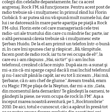
colegii din celelalte deparatamente, fac ca acest
angrenaj, Rock FM, să funcţioneze. Pentru acest post de
radio trebuie să-i mulţumesc în primul rând lui Florin
Ciobâcă. S-ar putea să nu vă spună mult numele lui, dar
lui i se datorează în mare parte apariţia pe piaţă a Rock
FM-ului. Florin este cel care manageriază cele trei
radio-uri ale trustului din care cu mândrie fac parte, iar
o altă persoană căreia trebuie să-i mulţumesc este
Şerban Huidu. De la el am primit un telefon într-o bună
zi, în care îmi spunea clar şi răspicat: „Bă, tâmpitule,
facem post de radio rock, iar tu te vei ocupa de el!“, la
care eu i-am răspuns: „Hai, sictir!“ şi i-am închis
telefonul, crezând că face mişto. După aia m-a sunat şi
mi-a zis că-mi sparge capul dacă îi mai închid telefonul
şi nu-l ascult până la capăt, iar eu tot îi ziceam: „Hai mă,
Şerbane, că n-am chef de glume.“ Aveam treabă, eram
cu Magic FM pe plaja de la Neptun, dar mi-a zis: „Gata,
din momentul ăsta demarăm! Te gândeşti la oameni, te
gândeşti la piese, ne vom ocupa de rock în FM“. Aşa a
început marea noastră aventură, pe 1 „Rocktombrie“
2010. De aici, totul e cunoscut, căci a apărut în presă tot