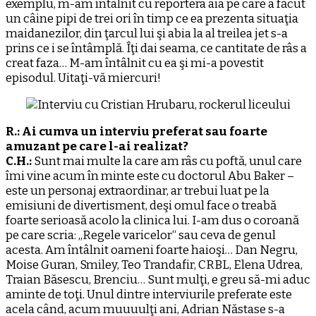
exemplu, m-am întâlnit cu reportera aia pe care a făcut
un câine pipi de trei ori în timp ce ea prezenta situaţia
maidanezilor, din ţarcul lui şi abia la al treilea jet s-a
prins ce i se întâmplă. Îţi dai seama, ce cantitate de râs a
creat faza… M-am întâlnit cu ea şi mi-a povestit
episodul. Uitaţi-vă miercuri!
R.: Ai cumva un interviu preferat sau foarte
amuzant pe care l-ai realizat?
C.H.:
Sunt mai multe la care am râs cu poftă, unul care
îmi vine acum în minte este cu doctorul Abu Baker –
este un personaj extraordinar, ar trebui luat pe la
emisiuni de divertisment, deşi omul face o treabă
foarte serioasă acolo la clinica lui. I-am dus o coroană
pe care scria: „Regele varicelor“ sau ceva de genul
acesta. Am întâlnit oameni foarte haioşi… Dan Negru,
Moise Guran, Smiley, Teo Trandafir, CRBL, Elena Udrea,
Traian Băsescu, Brenciu… Sunt mulţi, e greu să-mi aduc
aminte de toţi. Unul dintre interviurile preferate este
acela când, acum muuuulţi ani, Adrian Năstase s-a