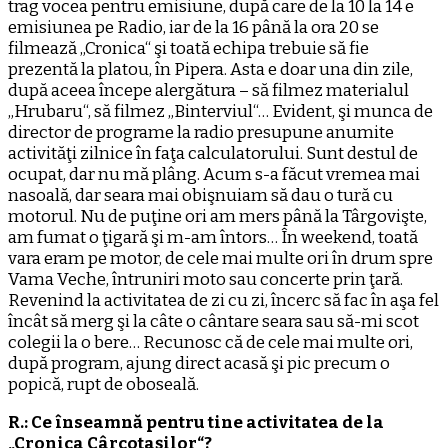
trag vocea pentru emisiune, după care de la 10 la 14 e
emisiunea pe Radio, iar de la 16 până la ora 20 se
filmează „Cronica“ şi toată echipa trebuie să fie
prezentă la platou, în Pipera. Asta e doar una din zile,
după aceea începe alergătura – să filmez materialul
„Hrubaru“, să filmez „Binterviul“… Evident, şi munca de
director de programe la radio presupune anumite
activităţi zilnice în faţa calculatorului. Sunt destul de
ocupat, dar nu mă plâng. Acum s-a făcut vremea mai
nasoală, dar seara mai obişnuiam să dau o tură cu
motorul. Nu de puţine ori am mers până la Târgovişte,
am fumat o ţigară şi m-am întors… În weekend, toată
vara eram pe motor, de cele mai multe ori în drum spre
Vama Veche, întruniri moto sau concerte prin ţară.
Revenind la activitatea de zi cu zi, încerc să fac în aşa fel
încât să merg şi la câte o cântare seara sau să-mi scot
colegii la o bere… Recunosc că de cele mai multe ori,
după program, ajung direct acasă şi pic precum o
popică, rupt de oboseală.
R.: Ce înseamnă pentru tine activitatea de la
„Cronica Cârcotaşilor“?