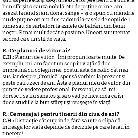
ştiu să petreacă şi să-şi unească forţele pentru a duce la
bun sfârşit o cauză nobilă. Nu de puţine ori ne-am
aşezat la rând şi am donat sânge – şi o spun cu mândrie,
nu de puţine ori am dus cadouri la casele de copii de 1
iunie sau de sărbători, la azilele de bătrâni, din banii
noştri. E mai mult decât o pasiune. Uneori sunt tentat
să cred că e un stil de viaţă.
R.: Ce planuri de viitor ai?
C.H.:
Planuri de viitor… Îmi propun foarte multe. De
exemplu, mi-am făcut un scop în viaţă să duc,
împreună cu colegii mei, postul ăsta de radio cât mai
sus, iar despre „Cronică“ sper să vorbim la prezent şi
peste patruzeci de ani. Ăsta e planul meu de viitor, din
punct de vedere profesional. Personal, ce să-mi
doresc… să fiu sănătos şi să o văd pe fiica mea că îşi
duce studiile la bun sfârşit şi reuşeşte în viaţă.
R.: Ce mesaj ai pentru tinerii din ziua de azi?
C.H.:
Distracţie cât cuprinde, fără să uite o clipă că
întreaga lor viaţă depinde de deciziile pe care le iau în
tinereţe!