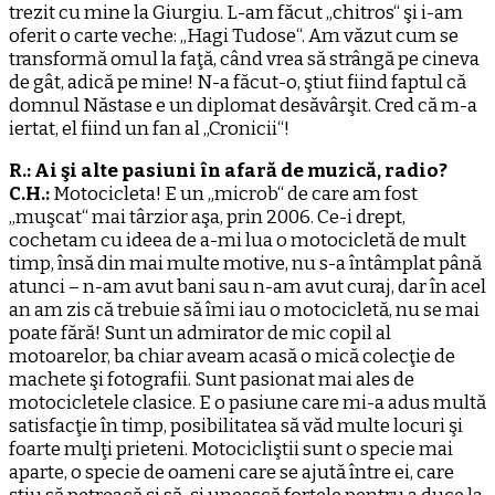
trezit cu mine la Giurgiu. L-am făcut „chitros“ şi i-am
oferit o carte veche: „Hagi Tudose“. Am văzut cum se
transformă omul la faţă, când vrea să strângă pe cineva
de gât, adică pe mine! N-a făcut-o, ştiut fiind faptul că
domnul Năstase e un diplomat desăvârşit. Cred că m-a
iertat, el fiind un fan al „Cronicii“!
R.: Ai şi alte pasiuni în afară de muzică, radio?
C.H.:
Motocicleta! E un „microb“ de care am fost
„muşcat“ mai târzior aşa, prin 2006. Ce-i drept,
cochetam cu ideea de a-mi lua o motocicletă de mult
timp, însă din mai multe motive, nu s-a întâmplat până
atunci – n-am avut bani sau n-am avut curaj, dar în acel
an am zis că trebuie să îmi iau o motocicletă, nu se mai
poate fără! Sunt un admirator de mic copil al
motoarelor, ba chiar aveam acasă o mică colecţie de
machete şi fotografii. Sunt pasionat mai ales de
motocicletele clasice. E o pasiune care mi-a adus multă
satisfacţie în timp, posibilitatea să văd multe locuri şi
foarte mulţi prieteni. Motocicliştii sunt o specie mai
aparte, o specie de oameni care se ajută între ei, care