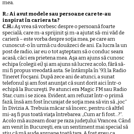
mea.
R.: Ai avut modele sau persoane care te-au
inspirat în cariera ta?
C.H.:
Aş vrea să vorbesc despre o persoană foarte
specială, care m-a sprijinit şi m-a ajutat să-mi văd de
carieră – este vorba despre soţia mea, pe care am
cunoscut-o în urmă cu douăzeci de ani. Ea lucra la un
post de radio, iar eu o tot aşteptam să o conduc seara
acasă, căci era prietena mea. Aşa am ajuns să cunosc
echipa (colegii ei) şi am ajuns să lucrez acolo, fără să-
mi fi propus vreodată asta. Se întâmpla în ’93, la Radio
Tineret Focşani. După zece ani de atunci, a sunat
telefonul şi am fost anunţat că sunt dorit aici într-o
echipă la Bucureşti. Pe atunci era Magic FM sau Radio
Star, cum i se zicea. Evident, am refuzat într-o primă
fază, însă am fost încurajat de soţia mea să vin să „joc“
în Divizia A. Trebuia măcar să încerc, pentru că altfel
mi-aş fi pus toată viaţa întrebarea: „Cum ar fi fost…?“.
Acolo mă auzeam doar pe raza judeţului Vrancea. Când
am venit în Bucureşti, era un sentiment mai special să
ştiu că mă aude aproape toată ţara. A fost greu ca