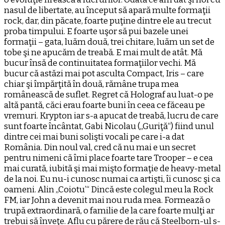
nasul de libertate, au început să apară multe formaţii
rock, dar, din păcate, foarte puţine dintre ele au trecut
proba timpului. E foarte uşor să pui bazele unei
formaţii – gata, luăm două, trei chitare, luăm un set de
tobe şi ne apucăm de treabă. E mai mult de atât. Mă
bucur însă de continuitatea formaţiilor vechi. Mă
bucur că astăzi mai pot asculta Compact, Iris – care
chiar şi împărţită în două, rămâne trupa mea
românească de suflet. Regret că Holograf au luat-o pe
altă pantă, căci erau foarte buni în ceea ce făceau pe
vremuri. Krypton iar s-a apucat de treabă, lucru de care
sunt foarte încântat, Gabi Nicolau („Guriţă“) fiind unul
dintre cei mai buni solişti vocali pe care i-a dat
România. Din noul val, cred că nu mai e un secret
pentru nimeni că îmi place foarte tare Trooper – e cea
mai curată, iubită şi mai mişto formaţie de heavy-metal
de la noi. Eu nu-i cunosc numai ca artişti, îi cunosc şi ca
oameni. Alin „Coiotu’“ Dincă este colegul meu la Rock
FM, iar John a devenit mai nou ruda mea. Formează o
trupă extraordinară, o familie de la care foarte mulţi ar
trebui să înveţe. Aflu cu părere de rău că Steelborn-ul s-