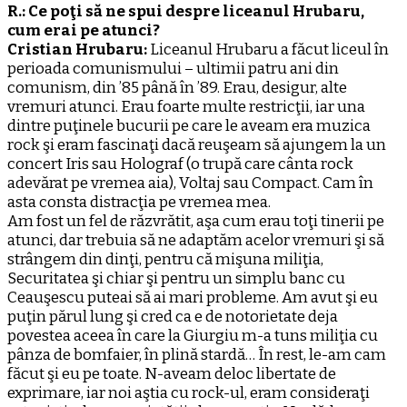
R.: Ce poţi să ne spui despre liceanul Hrubaru,
cum erai pe atunci?
Cristian Hrubaru:
Liceanul Hrubaru a făcut liceul în
perioada comunismului – ultimii patru ani din
comunism, din ’85 până în ’89. Erau, desigur, alte
vremuri atunci. Erau foarte multe restricţii, iar una
dintre puţinele bucurii pe care le aveam era muzica
rock şi eram fascinaţi dacă reuşeam să ajungem la un
concert Iris sau Holograf (o trupă care cânta rock
adevărat pe vremea aia), Voltaj sau Compact. Cam în
asta consta distracţia pe vremea mea.
Am fost un fel de răzvrătit, aşa cum erau toţi tinerii pe
atunci, dar trebuia să ne adaptăm acelor vremuri şi să
strângem din dinţi, pentru că mişuna miliţia,
Securitatea şi chiar şi pentru un simplu banc cu
Ceauşescu puteai să ai mari probleme. Am avut şi eu
puţin părul lung şi cred ca e de notorietate deja
povestea aceea în care la Giurgiu m-a tuns miliţia cu
pânza de bomfaier, în plină stardă… În rest, le-am cam
făcut şi eu pe toate. N-aveam deloc libertate de
exprimare, iar noi aştia cu rock-ul, eram consideraţi