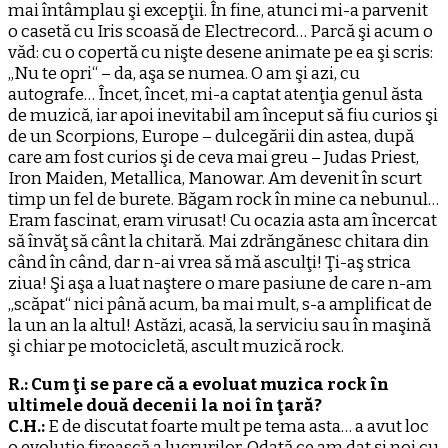
mai întâmplau şi excepţii. În fine, atunci mi-a parvenit
o casetă cu Iris scoasă de Electrecord… Parcă şi acum o
văd: cu o copertă cu nişte desene animate pe ea şi scris:
„Nu te opri“ – da, aşa se numea. O am şi azi, cu
autografe… Încet, încet, mi-a captat atenţia genul ăsta
de muzică, iar apoi inevitabil am început să fiu curios şi
de un Scorpions, Europe – dulcegării din astea, după
care am fost curios şi de ceva mai greu – Judas Priest,
Iron Maiden, Metallica, Manowar. Am devenit în scurt
timp un fel de burete. Băgam rock în mine ca nebunul…
Eram fascinat, eram virusat! Cu ocazia asta am încercat
să învăţ să cânt la chitară. Mai zdrăngănesc chitara din
când în când, dar n-ai vrea să mă asculţi! Ţi-aş strica
ziua! Şi aşa a luat naştere o mare pasiune de care n-am
„scăpat“ nici până acum, ba mai mult, s-a amplificat de
la un an la altul! Astăzi, acasă, la serviciu sau în maşină
şi chiar pe motocicletă, ascult muzică rock.
R.: Cum ţi se pare că a evoluat muzica rock în
ultimele două decenii la noi în ţară?
C.H.:
E de discutat foarte mult pe tema asta… a avut loc
o evoluţie firească a lucrurilor. Odată ce am dat şi noi cu