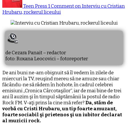
Teen Press
1 Comment
on Interviu cu Cristian
Hrubaru, rockerul liceului
de Cezara Panait – redactor
foto: Roxana Leocovici – fotoreporter
De ani buni ne-am obişnuit să îl vedem în zilele de
miercuri la TV, reuşind mereu să ne amuze sau chiar
făcându-ne să râdem în hohote, în cadrul celebrei
emisiuni „Cronica Cârcotaşilor“, iar de mai bine de trei
ani îl auzim şi în timpul săptămânii la postul de radio
Rock FM. V-aţi prins la cine mă refer?
Da, stăm de
vorbă cu Cristi Hrubaru, un tip foarte amuzant,
foarte sociabil şi prietenos şi un iubitor declarat
al muzicii rock.