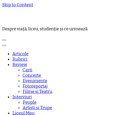
Skip to Content
Despre viață, liceu, studenție și ce urmează
Articole
Rubrici
Review
Carti
Concerte
Evenimente
Fotoreportaj
Filme si Teatru
Interviuri
People
Artisti si Trupe
Liceul Meu