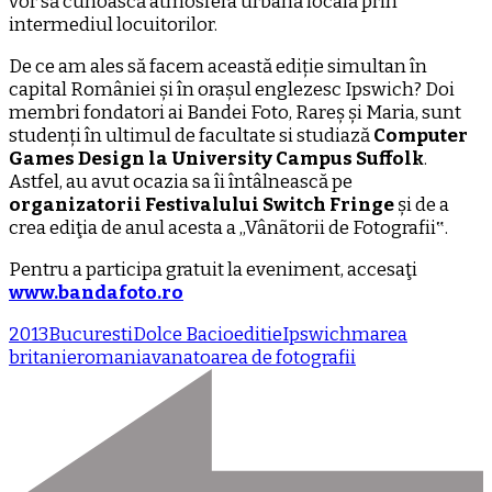
vor să cunoască atmosfera urbană locală prin
intermediul locuitorilor.
De ce am ales să facem această ediție simultan în
capital României și în orașul englezesc Ipswich? Doi
membri fondatori ai Bandei Foto, Rareș și Maria, sunt
studenți în ultimul de facultate si studiază
Computer
Games Design la University Campus Suffolk
.
Astfel, au avut ocazia sa îi întâlnească pe
organizatorii Festivalului Switch Fringe
și de a
crea ediţia de anul acesta a „Vânãtorii de Fotografii‟.
Pentru a participa gratuit la eveniment, accesaţi
www.bandafoto.ro
2013
Bucuresti
Dolce Bacio
editie
Ipswich
marea
britanie
romania
vanatoarea de fotografii