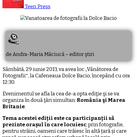
Teen Press
de Andra-Maria Mãciucã – editor ştiri
Sâmbãtã, 29 iunie 2013, va avea loc „Vânãtorea de
Fotografii‟, la Cafeneaua Dolce Bacio, ȋncepând cu ora
12:30.
Evenimentul se afla la cea de-a opta ediţie şi se va
organiza ȋn douã ţãri simultan:
România şi Marea
Britanie
.
Tema acestei ediții este ca participanții să
prezinte orașul în care locuiesc
, prin fotografie,
pentru străini, oameni care trăiesc în altă țară și care