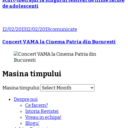
scurt-metrajul la singurul festival de filme facute
de adolescenti
12/02/2013
12/02/2013
comunicate
Concert VAMA la Cinema Patria din Bucuresti
Masina timpului
Masina timpului
Despre noi
Ce facem?
Istoria Revistei
Vreau in echipa!
Blogu’