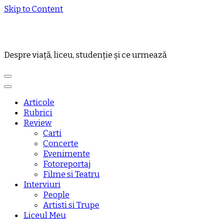
Skip to Content
Despre viață, liceu, studenție și ce urmează
Articole
Rubrici
Review
Carti
Concerte
Evenimente
Fotoreportaj
Filme si Teatru
Interviuri
People
Artisti si Trupe
Liceul Meu