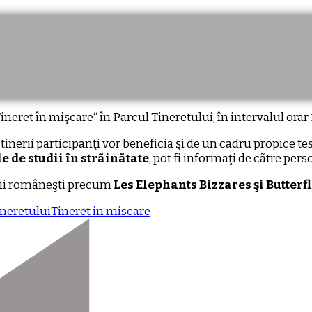
eret în mişcare“ în Parcul Tineretului, în intervalul orar 
 tinerii participanţi vor beneficia şi de un cadru propice 
e de studii în strãinãtate
, pot fi informaţi de cãtre per
ţii româneşti precum
Les Elephants Bizzares şi Butterf
ineretului
Tineret in miscare