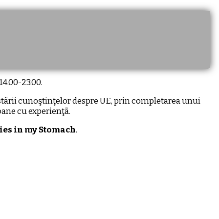
14.00-23.00.
testãrii cunoştinţelor despre UE, prin completarea unui
soane cu experienţã.
lies in my Stomach
.