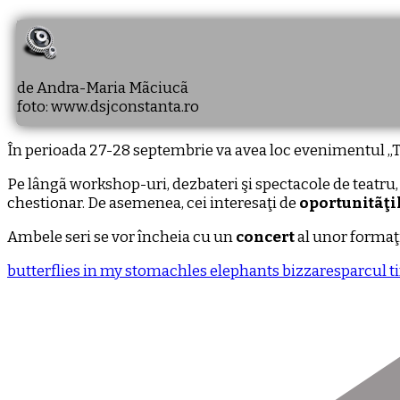
de Andra-Maria Mãciucã
foto: www.dsjconstanta.ro
În perioada 27-28 septembrie va avea loc evenimentul „Tin
Pe lângã workshop-uri, dezbateri şi spectacole de teatru,
chestionar. De asemenea, cei interesaţi de
oportunitãţil
Ambele seri se vor încheia cu un
concert
al unor forma
butterflies in my stomach
les elephants bizzares
parcul t