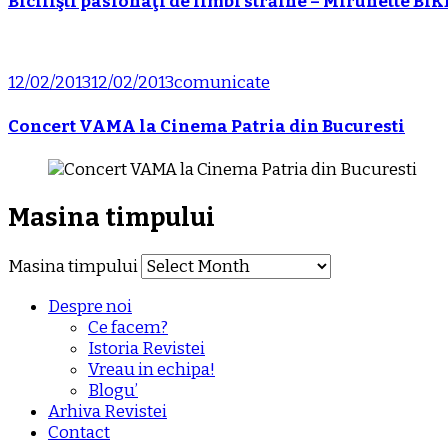
Bicilişti pasionaţi de limbi străine – Mirunette BIK
12/02/2013
12/02/2013
comunicate
Concert VAMA la Cinema Patria din Bucuresti
Masina timpului
Masina timpului
Despre noi
Ce facem?
Istoria Revistei
Vreau in echipa!
Blogu’
Arhiva Revistei
Contact