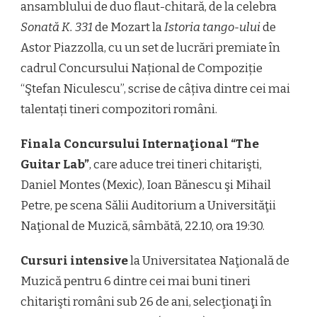
ansamblului de duo flaut-chitară, de la celebra
Sonată K. 331
de Mozart la
Istoria tango-ului
de
Astor Piazzolla, cu un set de lucrări premiate în
cadrul Concursului Național de Compoziție
“Ştefan Niculescu”, scrise de câțiva dintre cei mai
talentați tineri compozitori români.
Finala Concursului Internaţional “The
Guitar Lab”
, care aduce trei tineri chitarişti,
Daniel Montes (Mexic), Ioan Bănescu şi Mihail
Petre, pe scena Sălii Auditorium a Universităţii
Naţional de Muzică, sâmbătă, 22.10, ora 19:30.
Cursuri intensive
la Universitatea Naţională de
Muzică pentru 6 dintre cei mai buni tineri
chitarişti români sub 26 de ani, selecţionaţi în