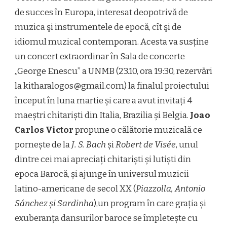
de succes în Europa, interesat deopotrivă de
muzica şi instrumentele de epocă, cît şi de
idiomul muzical contemporan. Acesta va susține
un concert extraordinar în Sala de concerte
„George Enescu” a UNMB (23.10, ora 19:30, rezervări
la kitharalogos@gmail.com) la finalul proiectului
început în luna martie și care a avut invitați 4
maeștri chitariști din Italia, Brazilia și Belgia.
Joao
Carlos Victor
propune o călătorie muzicală ce
pornește de la
J. S. Bach
și
Robert de Visée
, unul
dintre cei mai apreciați chitariști și lutiști din
epoca Barocă, și ajunge în universul muzicii
latino-americane de secol XX (
Piazzolla, Antonio
Sánchez și Sardinha
),un program în care grația și
exuberanța dansurilor baroce se împletește cu