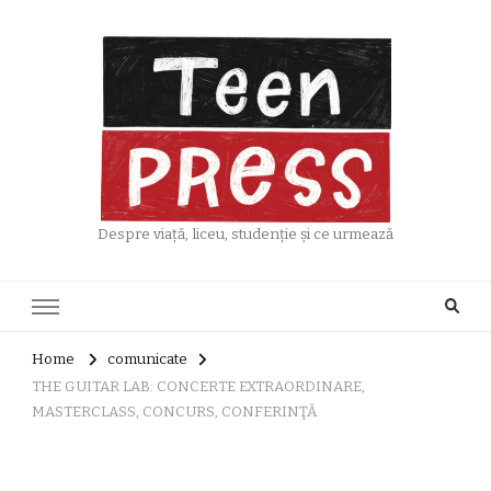
Despre viață, liceu, studenție și ce urmează
Home
comunicate
THE GUITAR LAB: CONCERTE EXTRAORDINARE,
MASTERCLASS, CONCURS, CONFERINŢĂ