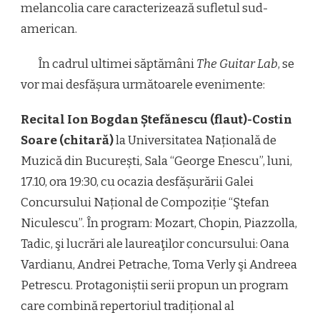
melancolia care caracterizează sufletul sud-
american.
În cadrul ultimei săptămâni
The Guitar Lab
, se
vor mai desfășura următoarele evenimente:
Recital Ion Bogdan Ștefănescu (flaut)-Costin
Soare (chitară)
la Universitatea Națională de
Muzică din București, Sala “George Enescu”, luni,
17.10, ora 19:30, cu ocazia desfășurării Galei
Concursului Național de Compoziție “Ştefan
Niculescu”. În program: Mozart, Chopin, Piazzolla,
Tadic, şi lucrări ale laureaţilor concursului: Oana
Vardianu, Andrei Petrache, Toma Verly şi Andreea
Petrescu. Protagoniștii serii propun un program
care combină repertoriul tradițional al