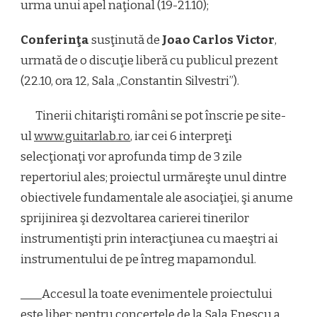
urma unui apel naţional (19-21.10);
Conferinţa
susţinută de
Joao Carlos Victor
,
urmată de o discuţie liberă cu publicul prezent
(22.10, ora 12, Sala „Constantin Silvestri”).
Tinerii chitarişti români se pot înscrie pe site-
ul
www.guitarlab.ro
, iar cei 6 interpreţi
selecţionaţi vor aprofunda timp de 3 zile
repertoriul ales; proiectul urmăreşte unul dintre
obiectivele fundamentale ale asociaţiei, şi anume
sprijinirea şi dezvoltarea carierei tinerilor
instrumentişti prin interacţiunea cu maeştri ai
instrumentului de pe întreg mapamondul.
Accesul la toate evenimentele proiectului
este liber; pentru concertele de la Sala Enescu a