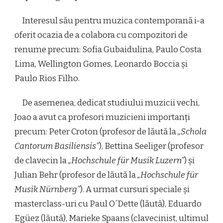
Interesul său pentru muzica contemporană i-a
oferit ocazia de a colabora cu compozitori de
renume precum: Sofia Gubaidulina, Paulo Costa
Lima, Wellington Gomes, Leonardo Boccia și
Paulo Rios Filho.
De asemenea, dedicat studiului muzicii vechi,
Joao a avut ca profesori muzicieni importanți
precum: Peter Croton (profesor de lăută la
„Schola
Cantorum Basiliensis”
), Bettina Seeliger (profesor
de clavecin la
„Hochschule für Musik Luzern”
) și
Julian Behr (profesor de lăută la
„Hochschule für
Musik Nürnberg”
). A urmat cursuri speciale și
masterclass-uri cu Paul O´Dette (lăută), Eduardo
Egüez (lăută), Marieke Spaans (clavecinist, ultimul