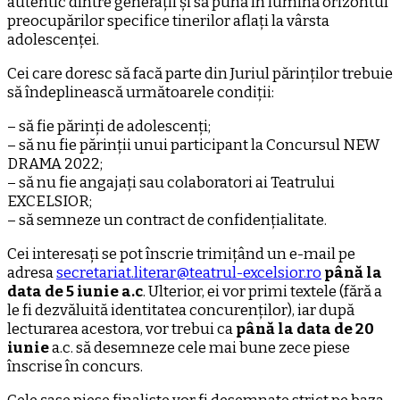
autentic dintre generații și să pună în lumină orizontul
preocupărilor specifice tinerilor aflați la vârsta
adolescenței.
Cei care doresc să facă parte din Juriul părinților trebuie
să îndeplinească următoarele condiții:
– să fie părinți de adolescenți;
– să nu fie părinții unui participant la Concursul NEW
DRAMA 2022;
– să nu fie angajați sau colaboratori ai Teatrului
EXCELSIOR;
– să semneze un contract de confidențialitate.
Cei interesați se pot înscrie trimițând un e-mail pe
adresa
secretariat.literar@teatrul-excelsior.ro
până la
data de 5 iunie a.c
. Ulterior, ei vor primi textele (fără a
le fi dezvăluită identitatea concurenților), iar după
lecturarea acestora, vor trebui ca
până la data de 20
iunie
a.c. să desemneze cele mai bune zece piese
înscrise în concurs.