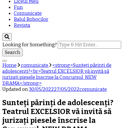
Liceul Meu
Fun
Comunicate
Balul Bobocilor
Revista
Looking for Something?
Home
comunicate
<strong>Sunteți părinți de
adolescenți?<br>Teatrul EXCELSIOR vă invită să
jurizați piesele înscrise la Concursul NEW
DRAMA</strong>
Updated on
30/05/2022
27/05/2022
comunicate
Sunteți părinți de adolescenți?
Teatrul EXCELSIOR vă invită să
jurizați piesele înscrise la