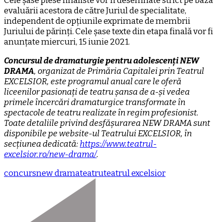
Cele șase piese finaliste vor fi desemnate strict pe baza
evaluării acestora de către Juriul de specialitate,
independent de opțiunile exprimate de membrii
Juriului de părinți. Cele șase texte din etapa finală vor fi
anunțate miercuri, 15 iunie 2021.
Concursul de dramaturgie pentru adolescenți NEW
DRAMA
, organizat de Primăria Capitalei prin Teatrul
EXCELSIOR, este programul anual care le oferă
liceenilor pasionați de teatru șansa de a-și vedea
primele încercări dramaturgice transformate în
spectacole de teatru realizate în regim profesionist.
Toate detaliile privind desfășurarea NEW DRAMA sunt
disponibile pe website-ul Teatrului EXCELSIOR, în
secțiunea dedicată:
https://www.teatrul-
excelsior.ro/new-drama/
.
concurs
new drama
teatru
teatrul excelsior