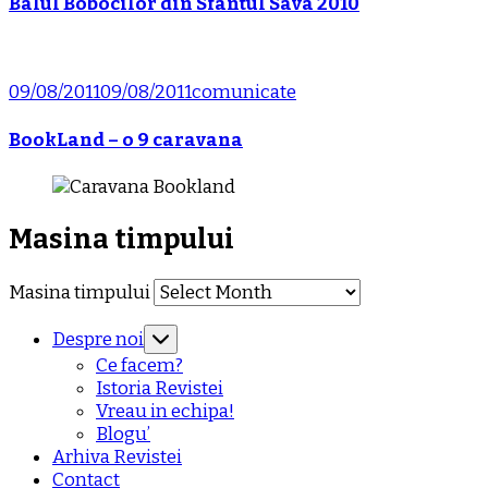
Balul Bobocilor din Sfantul Sava 2010
09/08/2011
09/08/2011
comunicate
BookLand – o 9 caravana
Masina timpului
Masina timpului
Despre noi
Ce facem?
Istoria Revistei
Vreau in echipa!
Blogu’
Arhiva Revistei
Contact