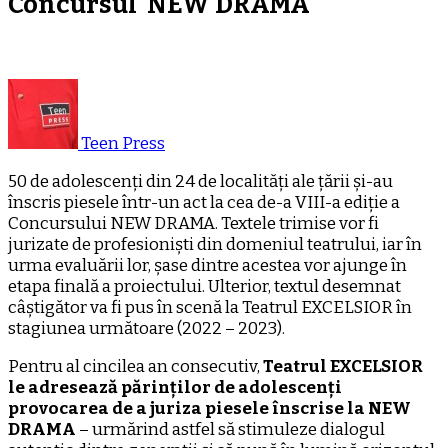
Concursul NEW DRAMA
Teen Press
50 de adolescenți din 24 de localități ale țării și-au
înscris piesele într-un act la cea de-a VIII-a ediție a
Concursului NEW DRAMA. Textele trimise vor fi
jurizate de profesioniști din domeniul teatrului, iar în
urma evaluării lor, șase dintre acestea vor ajunge în
etapa finală a proiectului. Ulterior, textul desemnat
câștigător va fi pus în scenă la Teatrul EXCELSIOR în
stagiunea următoare (2022 – 2023).
Pentru al cincilea an consecutiv,
Teatrul EXCELSIOR
le adresează părinților de adolescenți
provocarea de a juriza piesele înscrise la NEW
DRAMA
– urmărind astfel să stimuleze dialogul