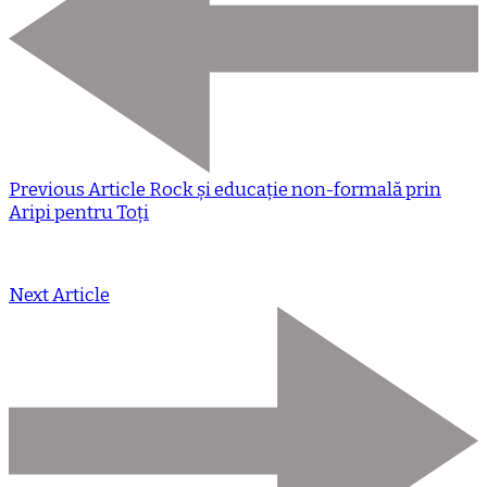
Previous Article
Rock și educație non-formală prin
Aripi pentru Toți
Next Article