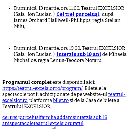
Duminică, 13 martie, ora 11:00, Teatrul EXCELSIOR
(Sala „Ion Lucian”):
Cei trei purceluși
, după
James Orchard Halliwell-Phillipps, regia Stelian
Milu;
Duminică, 13 martie, ora 19:00, Teatrul EXCELSIOR
(Sala „Ion Lucian”):
Interzis sub 18 ani
de Mihaela
Michailov, regia Lenuș-Teodora Moraru.
Programul complet
este disponibil aici:
https://teatrul-excelsior.ro/program/
. Biletele la
spectacole pot fi achiziționate de pe website-ul
teatrul-
excelsior.ro
, platforma
bilet.ro
și de la Casa de bilete a
Teatrului EXCELSIOR.
cei trei purcelusi
familia addams
interzis sub 18
ani
spectacole
teatrul excelsior
uratul