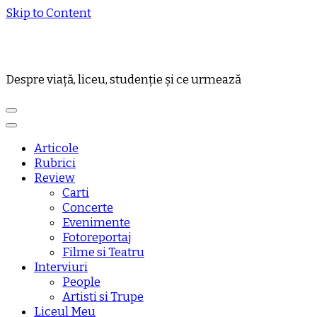
Skip to Content
Despre viață, liceu, studenție și ce urmează
Articole
Rubrici
Review
Carti
Concerte
Evenimente
Fotoreportaj
Filme si Teatru
Interviuri
People
Artisti si Trupe
Liceul Meu