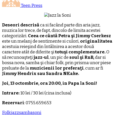
Teen Press
Deseori descrisă
ca si facând parte din aria jazz,
muzica lor trece, de fapt, dincolo de limita acestei
categorizări.
Ceea ce cântă Petra şi Jimmy Cserkesz
este un melanj de sentimente si culori,
originalitatea
acestuia reieşind din întâlnirea a acestor două
caractere atât de diferite şi
totuşi complementare.
O
să recunoaşteţi
jazz-ul
, un pic de
soul şi RnB,
dar si
bossa nova, samba şi chiar folk, prin prisma unor piese
preluate de la
muzicienii lor preferaţi
, cum ar fi
Jimmy Hendrix sau Sandra NKake.
Joi, 13 octombrie, ora 20:00, in Papa la Soni!
Intrare:
10 lei / 30 lei (cina inclusa)
Rezervari
: 0755.659.653
Folk
jazz
samba
soni