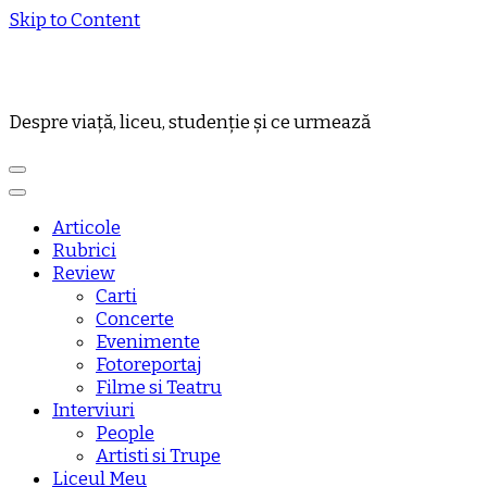
Skip to Content
Despre viață, liceu, studenție și ce urmează
Articole
Rubrici
Review
Carti
Concerte
Evenimente
Fotoreportaj
Filme si Teatru
Interviuri
People
Artisti si Trupe
Liceul Meu