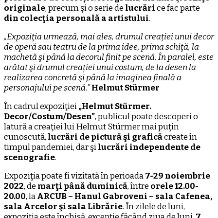
originale
, precum şi o serie de
lucrări
ce fac parte
din colecţia personală a artistului
.
„Expoziţia urmează, mai ales, drumul creației unui decor
de operă sau teatru de la prima idee, prima schiţă, la
machetă şi până la decorul finit pe scenă. În paralel, este
arătat şi drumul creației unui costum, de la desen la
realizarea concretă şi până la imaginea finală a
personajului pe scenă.”
Helmut Stürmer
În cadrul expoziţiei
„Helmut Stürmer
.
Decor/Costum/Desen”
, publicul poate descoperi o
latură a creaţiei lui Helmut Stürmer mai puţin
cunoscută,
lucrări de pictură şi grafică
create în
timpul pandemiei, dar şi
lucrări independente de
scenografie
.
Expoziţia poate fi vizitată în perioada
7-
29 noiembrie
2022
, de
marţi până duminică
, între
orele 12.00-
20.00
, la
ARCUB
– Hanul
Gabroveni – sala Cafenea,
sala Arcelor şi sala Librărie
. În zilele de luni,
expoziția este închisă, excepție făcând ziua de luni,
7