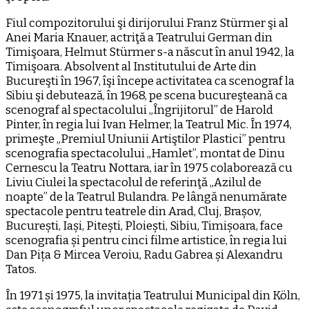
Fiul compozitorului şi dirijorului Franz Stürmer şi al
Anei Maria Knauer, actriţă a Teatrului German din
Timişoara, Helmut Stürmer s-a născut în anul 1942, la
Timişoara. Absolvent al Institutului de Arte din
Bucureşti în 1967, îşi începe activitatea ca scenograf la
Sibiu şi debutează, în 1968, pe scena bucureşteană ca
scenograf al spectacolului „Îngrijitorul” de Harold
Pinter, în regia lui Ivan Helmer, la Teatrul Mic. În 1974,
primeşte „Premiul Uniunii Artiştilor Plastici” pentru
scenografia spectacolului „Hamlet”, montat de Dinu
Cernescu la Teatru Nottara, iar în 1975 colaborează cu
Liviu Ciulei la spectacolul de referinţă „Azilul de
noapte” de la Teatrul Bulandra. Pe lângă nenumărate
spectacole pentru teatrele din Arad, Cluj, Brașov,
București, Iași, Pitești, Ploiești, Sibiu, Timișoara, face
scenografia și pentru cinci filme artistice, în regia lui
Dan Pița & Mircea Veroiu, Radu Gabrea și Alexandru
Tatos.
În 1971 și 1975, la invitația Teatrului Municipal din Köln,