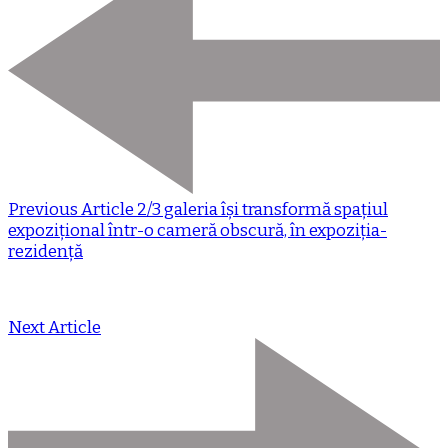
Previous Article
2/3 galeria își transformă spațiul
expozițional într-o cameră obscură, în expoziția-
rezidență
Next Article