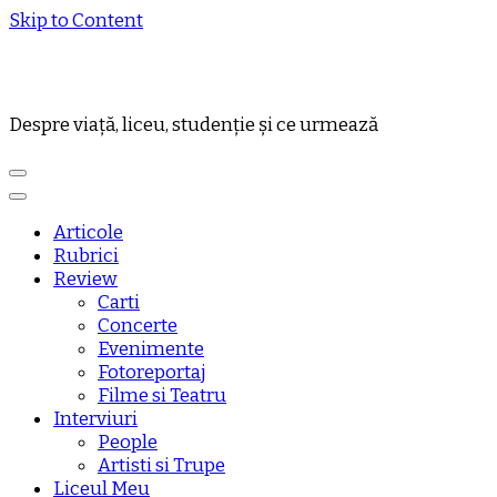
Skip to Content
Despre viață, liceu, studenție și ce urmează
Articole
Rubrici
Review
Carti
Concerte
Evenimente
Fotoreportaj
Filme si Teatru
Interviuri
People
Artisti si Trupe
Liceul Meu