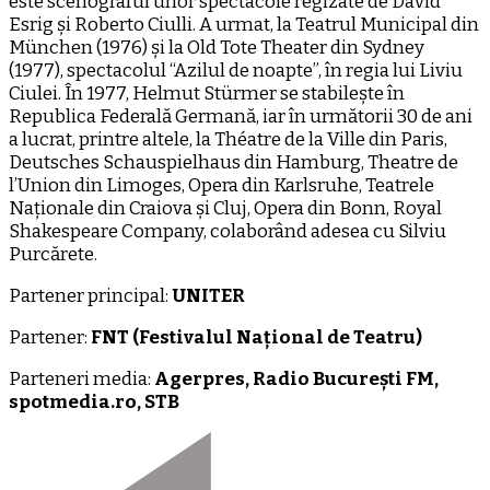
este scenograful unor spectacole regizate de David
Esrig și Roberto Ciulli. A urmat, la Teatrul Municipal din
München (1976) și la Old Tote Theater din Sydney
(1977), spectacolul “Azilul de noapte”, în regia lui Liviu
Ciulei. În 1977, Helmut Stürmer se stabilește în
Republica Federală Germană, iar în următorii 30 de ani
a lucrat, printre altele, la Théatre de la Ville din Paris,
Deutsches Schauspielhaus din Hamburg, Theatre de
l’Union din Limoges, Opera din Karlsruhe, Teatrele
Naționale din Craiova și Cluj, Opera din Bonn, Royal
Shakespeare Company, colaborând adesea cu Silviu
Purcărete.
Partener principal:
UNITER
Partener:
FNT (Festivalul Național de Teatru)
Parteneri media:
Agerpres, Radio București FM,
spotmedia.ro, STB