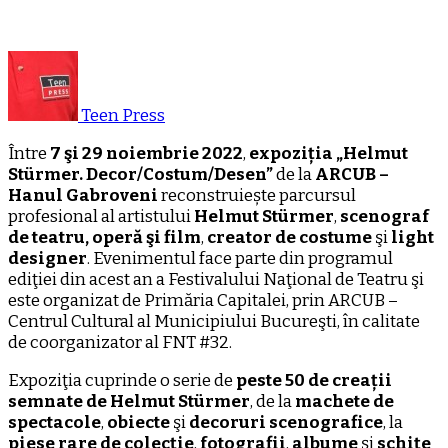
Teen Press
Între
7
şi 29 noiembrie
2022
,
expoziția „Helmut
Stürmer
.
Decor/Costum/Desen”
de la
ARCUB
–
Hanul
Gabroveni
reconstruiește parcursul
profesional al artistului
Helmut Stürmer
,
scenograf
de teatru, operă şi film
,
creator de costume
şi
light
designer
. Evenimentul face parte din programul
ediţiei din acest an a Festivalului Naţional de Teatru şi
este organizat de Primăria Capitalei, prin ARCUB –
Centrul Cultural al Municipiului Bucureşti, în calitate
de coorganizator al FNT #32.
Expoziţia cuprinde o serie de
peste 50 de creații
semnate de Helmut Stürmer
, de la
machete de
spectacole
,
obiecte
şi
decoruri scenografice
, la
piese rare de colecție
,
fotografii
,
albume
şi
schiţe