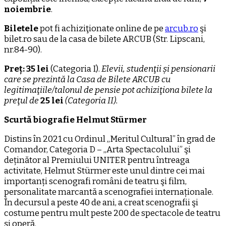
noiembrie
.
Biletele
pot fi achiziţionate online de pe
arcub.ro
şi
bilet.ro sau de la casa de bilete ARCUB (Str. Lipscani,
nr.84-90).
Preț
: 35 lei
(Categoria I).
Elevii, studenţii și pensionarii
care se prezintă la Casa de Bilete ARCUB cu
legitimaţiile/talonul de pensie pot achiziţiona bilete la
preţul de
25 lei
(Categoria II).
Scurtă biografie
Helmut Stürmer
Distins în 2021 cu Ordinul „Meritul Cultural” în grad de
Comandor, Categoria D – „Arta Spectacolului” şi
deținător al Premiului UNITER pentru întreaga
activitate, Helmut Stürmer este unul dintre cei mai
importanți scenografi români de teatru şi film,
personalitate marcantă a scenografiei internaționale.
În decursul a peste 40 de ani, a creat scenografii şi
costume pentru mult peste 200 de spectacole de teatru
şi operă.