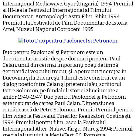
Internaţional Mediawave, Gyor (Ungaria), 1994; Premiul
al III-lea la Festivalul Internaţional al Filmului
Documentar-Antropologic Astra Film, Sibiu, 1994;
Premiul I la Festivalul de Film Documentar de Istoria
Artei, Muzeul Naţional Cotroceni, 1995.
Duo pentru Paoloncel şi Petronom este un
documentar artistic despre doi mari prieteni. Paul
Celan, unul din cei mai importanţi poeţi de limbă
germană ai veacului trecut, şi-a petrecut tinereţea în
Bucovina şi la Bucureşti. Filmul este construit ca un
dialog poetic între Celan şi prietenul său, scriitorul
Petre Solomon, pe fundalul istoriei zbuciumate a
anilor 1940-1947. Duo pentru Paoloncel şi Petronom
este inspirat de cartea Paul Celan. Dimensiunea
românească de Petre Solomon. Premii: Premiul pentru
film video la Festivalul Tinerilor Realizatori, Costineşti,
1994; Premiul pentru film-eseu la Festivalul
Internaţional Alter-Native, Târgu-Mureş, 1994; Premiul
special al juriului la MediaFest ’96, România.