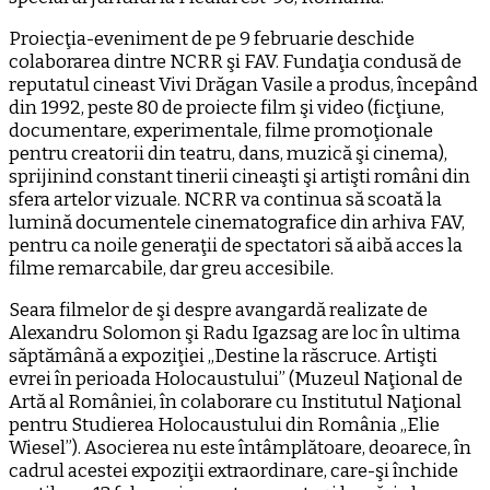
Proiecţia-eveniment de pe 9 februarie deschide
colaborarea dintre NCRR şi FAV. Fundaţia condusă de
reputatul cineast Vivi Drăgan Vasile a produs, începând
din 1992, peste 80 de proiecte film şi video (ficţiune,
documentare, experimentale, filme promoţionale
pentru creatorii din teatru, dans, muzică şi cinema),
sprijinind constant tinerii cineaşti şi artişti români din
sfera artelor vizuale. NCRR va continua să scoată la
lumină documentele cinematografice din arhiva FAV,
pentru ca noile generaţii de spectatori să aibă acces la
filme remarcabile, dar greu accesibile.
Seara filmelor de şi despre avangardă realizate de
Alexandru Solomon şi Radu Igazsag are loc în ultima
săptămână a expoziţiei „Destine la răscruce. Artişti
evrei în perioada Holocaustului” (Muzeul Naţional de
Artă al României, în colaborare cu Institutul Naţional
pentru Studierea Holocaustului din România „Elie
Wiesel”). Asocierea nu este întâmplătoare, deoarece, în
cadrul acestei expoziţii extraordinare, care-şi închide