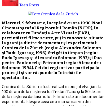
Teen Press
Miercuri, 9 februarie, începând cu ora 19:30, Noul
Cinematograf al Regizorului Român (NCRR), în
colaborare cu Fundaţia Arte Vizuale (FAV),
prezintă trei filme scurte, puţin cunoscute, situate
la graniţa dintre documentar şi experimental:
Cronica de la Zürich (regia: Alexandru Solomon
şi Radu Igazsag, 1996), Strigăt în timpan (regia:
Radu Igazsag şi Alexandru Solomon, 1993) şi Duo
pentru Paoloncel şi Petronom (regia: Alexandru
Solomon, 1994). Cei doi regizori vor participa la
proiecţii şi vor răspunde la întrebările
spectatorilor.
Cronica de la Zürich a fost realizat în oraşul elveţian, la
100 de ani de la naşterea lui Tristan Tzara şi la 80 de ani
de la naşterea dadaismului. Filmul este un documentar
experimental despre ceea ce a mai ramas viu din