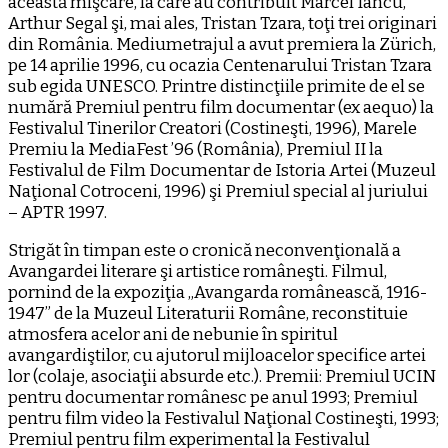
această mişcare, la care au contribuit Marcel Iancu,
Arthur Segal şi, mai ales, Tristan Tzara, toţi trei originari
din România. Mediumetrajul a avut premiera la Zürich,
pe 14 aprilie 1996, cu ocazia Centenarului Tristan Tzara
sub egida UNESCO. Printre distincţiile primite de el se
numără Premiul pentru film documentar (ex aequo) la
Festivalul Tinerilor Creatori (Costineşti, 1996), Marele
Premiu la MediaFest ’96 (România), Premiul II la
Festivalul de Film Documentar de Istoria Artei (Muzeul
Naţional Cotroceni, 1996) şi Premiul special al juriului
– APTR 1997.
Strigăt în timpan este o cronică neconvenţională a
Avangardei literare şi artistice româneşti. Filmul,
pornind de la expoziţia „Avangarda românească, 1916-
1947” de la Muzeul Literaturii Române, reconstituie
atmosfera acelor ani de nebunie în spiritul
avangardiştilor, cu ajutorul mijloacelor specifice artei
lor (colaje, asociaţii absurde etc.). Premii: Premiul UCIN
pentru documentar românesc pe anul 1993; Premiul
pentru film video la Festivalul Naţional Costineşti, 1993;
Premiul pentru film experimental la Festivalul