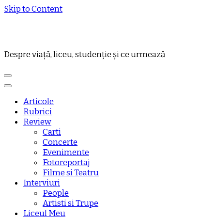
Skip to Content
Despre viață, liceu, studenție și ce urmează
Articole
Rubrici
Review
Carti
Concerte
Evenimente
Fotoreportaj
Filme si Teatru
Interviuri
People
Artisti si Trupe
Liceul Meu