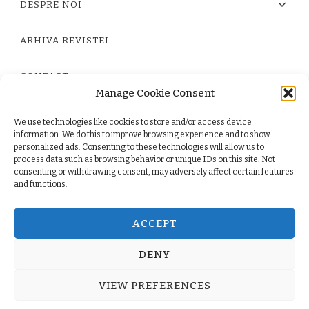
DESPRE NOI
ARHIVA REVISTEI
CONTACT
Manage Cookie Consent
We use technologies like cookies to store and/or access device
PRIVACY POLICY
information. We do this to improve browsing experience and to show
personalized ads. Consenting to these technologies will allow us to
process data such as browsing behavior or unique IDs on this site. Not
TERMS
consenting or withdrawing consent, may adversely affect certain features
and functions.
COOKIE POLICY (EU)
ACCEPT
DENY
© Copyright 2026
. All Rights Reserved.
Yummy Recipe
VIEW PREFERENCES
| Developed By
Blossom Themes
. Powered by
WordPress
.