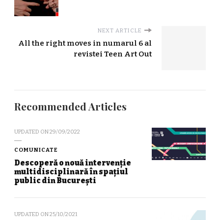
NEXT ARTICLE
All the right moves in numarul 6 al
revistei Teen Art Out
Recommended Articles
UPDATED ON
29/09/2022
COMUNICATE
Descoperă o nouă intervenție
multidisciplinară în spațiul
public din București
UPDATED ON
25/10/2021