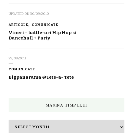
UPDATED ON
30/09/2010
ARTICOLE
COMUNICATE
Vineri – battle-uri Hip Hop si
Dancehall + Party
29/09/2011
COMUNICATE
Bigpanarama @Tete-a- Tete
MASINA TIMPULUI
Masina
timpului