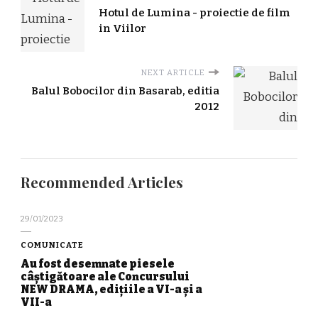
Hotul de Lumina - proiectie de film
in Viilor
NEXT ARTICLE
Balul Bobocilor din Basarab, editia
2012
Recommended Articles
29/01/2023
COMUNICATE
Au fost desemnate piesele
câștigătoare ale Concursului
NEW DRAMA, edițiile a VI-a și a
VII-a