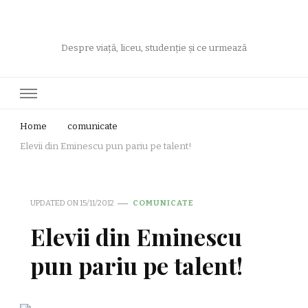
Despre viață, liceu, studenție și ce urmează
Home
comunicate
Elevii din Eminescu pun pariu pe talent!
UPDATED ON
15/11/2012
COMUNICATE
Elevii din Eminescu
pun pariu pe talent!