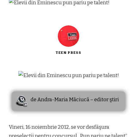
TEEN PRESS
de Andra-Maria Mãciucã – editor ştiri
Vineri, 16 noiembrie 2012, se vor desfãşura
preselecţii pentru concursul „Pun pariu pe talent“,