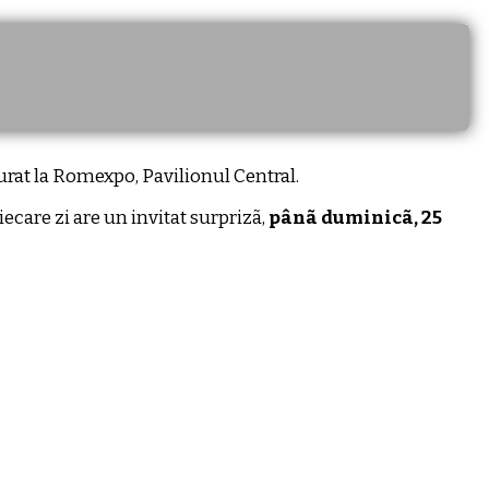
şurat la Romexpo, Pavilionul Central.
ecare zi are un invitat surprizã,
pânã duminicã, 25