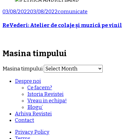
03/08/2022
03/08/2022
comunicate
ReVederi: Atelier de colaje și muzică pe vinil
Masina timpului
Masina timpului
Despre noi
Ce facem?
Istoria Revistei
Vreau in echipa!
Blogu’
Arhiva Revistei
Contact
Privacy Policy
Terms