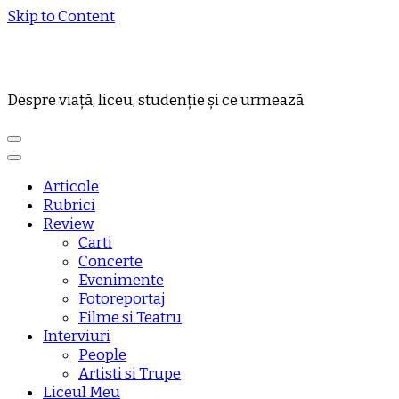
Skip to Content
Despre viață, liceu, studenție și ce urmează
Articole
Rubrici
Review
Carti
Concerte
Evenimente
Fotoreportaj
Filme si Teatru
Interviuri
People
Artisti si Trupe
Liceul Meu