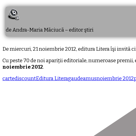
de Andra-Maria Mãciucã – editor ştiri
De miercuri, 21 noiembrie 2012, editura Litera îşi invitã 
Cu peste 70 de noi apariții editoriale, numeroase premii, 
noiembrie 2012
.
carte
discount
Editura Litera
gaudeamus
noiembrie 2012