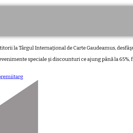
cititorii la Târgul Internațional de Carte Gaudeamus, desfã
evenimente speciale și discounturi ce ajung până la 65%, fi
premii
targ