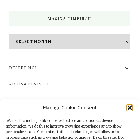
MASINA TIMPULUI
Masina
timpului
DESPRE NOI
ARHIVA REVISTEI
CONTACT
Manage Cookie Consent
We use technologies like cookies to store and/or access device
PRIVACY POLICY
information. We do this to improve browsing experience and to show
personalized ads. Consenting to these technologies will allow us to
process data such as browsing behavior or unique IDs on this site. Not
TERMS