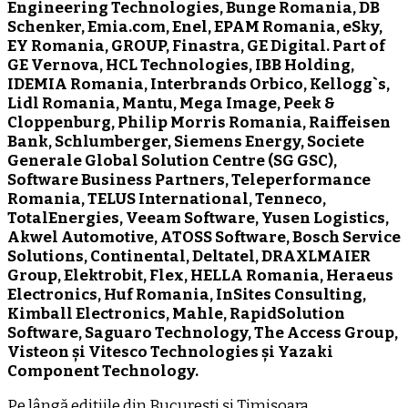
Engineering Technologies, Bunge Romania, DB
Schenker, Emia.com, Enel, EPAM Romania, eSky,
EY Romania, GROUP, Finastra, GE Digital. Part of
GE Vernova, HCL Technologies, IBB Holding,
IDEMIA Romania, Interbrands Orbico, Kellogg`s,
Lidl Romania, Mantu, Mega Image, Peek &
Cloppenburg, Philip Morris Romania, Raiffeisen
Bank, Schlumberger, Siemens Energy, Societe
Generale Global Solution Centre (SG GSC),
Software Business Partners, Teleperformance
Romania, TELUS International, Tenneco,
TotalEnergies, Veeam Software, Yusen Logistics,
Akwel Automotive, ATOSS Software, Bosch Service
Solutions, Continental, Deltatel, DRAXLMAIER
Group, Elektrobit, Flex, HELLA Romania, Heraeus
Electronics, Huf Romania, InSites Consulting,
Kimball Electronics, Mahle, RapidSolution
Software, Saguaro Technology, The Access Group,
Visteon și Vitesco Technologies și Yazaki
Component Technology.
Pe lângă edițiile din București și Timișoara,