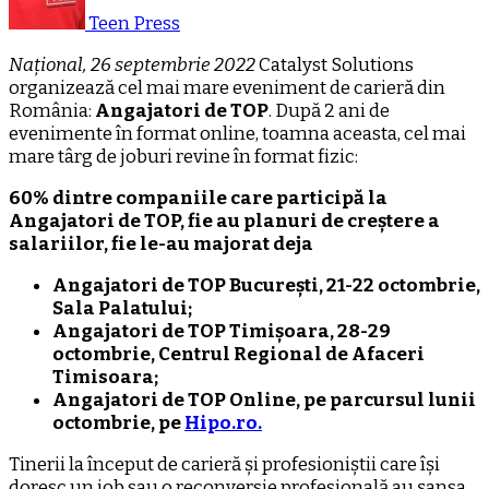
Teen Press
Național, 26 septembrie 2022
Catalyst Solutions
organizează cel mai mare eveniment de carieră din
România:
Angajatori de TOP
. După 2 ani de
evenimente în format online, toamna aceasta, cel mai
mare târg de joburi revine în format fizic:
60% dintre companiile care participă la
Angajatori de TOP, fie au planuri de creștere a
salariilor, fie le-au majorat deja
Angajatori de TOP București, 21-22 octombrie,
Sala Palatului;
Angajatori de TOP Timișoara, 28-29
octombrie, Centrul Regional de Afaceri
Timisoara;
Angajatori de TOP Online, pe parcursul lunii
octombrie, pe
Hipo.ro.
Tinerii la început de carieră și profesioniștii care își
doresc un job sau o reconversie profesională au șansa