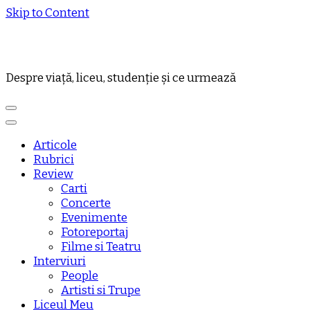
Skip to Content
Despre viață, liceu, studenție și ce urmează
Articole
Rubrici
Review
Carti
Concerte
Evenimente
Fotoreportaj
Filme si Teatru
Interviuri
People
Artisti si Trupe
Liceul Meu