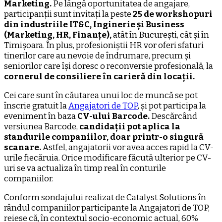
Marketing.
Pe lângă oportunitatea de angajare,
participanții sunt invitați la peste
25 de workshopuri
din industriile IT&C, Inginerie și Business
(Marketing, HR, Finanțe),
atât în București, cât și în
Timișoara. În plus, profesioniștii HR vor oferi sfaturi
tinerilor care au nevoie de îndrumare, precum și
seniorilor care își doresc o reconversie profesională, la
cornerul de consiliere în carieră din locații.
Cei care sunt în căutarea unui loc de muncă se pot
înscrie gratuit la
Angajatori de TOP
, și pot participa la
eveniment în baza
CV-ului Barcode.
Descărcând
versiunea Barcode,
candidații pot aplica la
standurile companiilor, doar printr-o singură
scanare.
Astfel, angajatorii vor avea acces rapid la CV-
urile fiecăruia. Orice modificare făcută ulterior pe CV-
uri se va actualiza în timp real în conturile
companiilor.
Conform sondajului realizat de Catalyst Solutions în
rândul companiilor participante la Angajatori de TOP,
reiese că, în contextul socio-economic actual, 60%