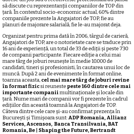
să discute cu reprezentanții companiilor de TOP din
țară. În contextul socio-economic actual, 60% dintre
companiile prezente la Angajatori de TOP, fie au
planuri de majorare salarială, fie le-au majorat deja.
Organizat pentru prima dată în 2006, târgul de carieră,
Angajatori de TOP, are o notorietate care se traduce prin
16 ani de experiență, un total de 33 de ediții și peste 730
de companii participante. Fiecare ediție a celui mai
mare târg de joburi reunește în medie 10.000 de
candidati, tineri și profesionisti, în cautarea unui loc de
muncă. După 2 ani de evenimente în format online,
toamna aceasta,
cel mai mare târg de joburi revine
în format fizic
si reuneste
peste 160 dintre cele mai
importante companii
multinaționale și locale din
țară. Nume mari de companii vor fi prezente în cadrul
edițiilor din această toamnă la Angajatori de TOP.
Câteva dintre cele care și-au confirmat prezența în
București și Timișoara sunt:
ADP Romania, Allianz
Services, Ascensos, Banca Transilvania, BAT
Romania, Be | Shaping the Future, Bertrandt