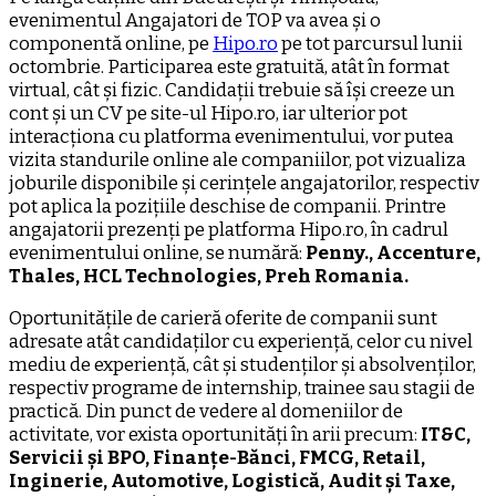
evenimentul Angajatori de TOP va avea și o
componentă online, pe
Hipo.ro
pe tot parcursul lunii
octombrie. Participarea este gratuită, atât în format
virtual, cât și fizic. Candidații trebuie să își creeze un
cont și un CV pe site-ul Hipo.ro, iar ulterior pot
interacționa cu platforma evenimentului, vor putea
vizita standurile online ale companiilor, pot vizualiza
joburile disponibile și cerințele angajatorilor, respectiv
pot aplica la pozițiile deschise de companii. Printre
angajatorii prezenți pe platforma Hipo.ro, în cadrul
evenimentului online, se numără:
Penny., Accenture,
Thales, HCL Technologies, Preh Romania.
Oportunitățile de carieră oferite de companii sunt
adresate atât candidaților cu experiență, celor cu nivel
mediu de experiență, cât și studenților și absolvenților,
respectiv programe de internship, trainee sau stagii de
practică. Din punct de vedere al domeniilor de
activitate, vor exista oportunități în arii precum:
IT&C,
Servicii și BPO, Finanțe-Bănci, FMCG, Retail,
Inginerie, Automotive, Logistică, Audit și Taxe,