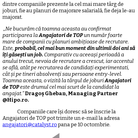
dintre companiile prezente la cel mai mare târg de
joburi, fie au planuri de majorare salarială, fie deja le-au
majorat.
„Ne bucurăm că toamna aceasta au confirmat
participarea la
Angajatori de TOP
un număr foarte
mare de companii cu planuri ambițioase de recrutare.
Este,
probabil, cel mai bun moment din ultimii doi ani să
îți găsești un job.
Comparativ cu aceeași perioadă a
anului trecut, nevoia de recrutare a crescut, iar accentul
se află, atât pe recrutarea de candidați experimentati,
cât și pe tineri absolvenți sau persoane entry-level.
Toamna aceasta, o vizită la târgul de joburi
Angajatori
de TOP
este drumul cel mai scurt de la candidat la
angajat.”
Dragoș Gheban, Managing Partner
@Hipo.ro.
Companiile care își doresc să se înscrie la
Angajatori de TOP pot trimite un e-mail la adresa
angajatori@catalyst.ro
pana pe 10 octombrie.