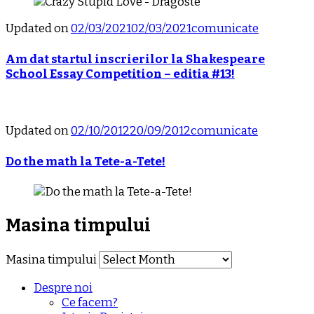
Updated on
02/03/2021
02/03/2021
comunicate
Am dat startul inscrierilor la Shakespeare
School Essay Competition – editia #13!
Updated on
02/10/2012
20/09/2012
comunicate
Do the math la Tete-a-Tete!
Masina timpului
Masina timpului
Despre noi
Ce facem?