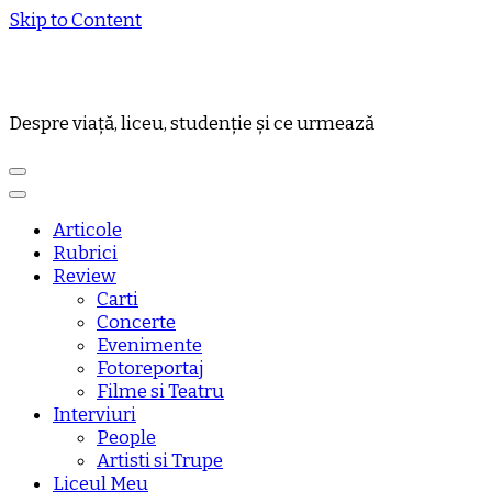
Skip to Content
Despre viață, liceu, studenție și ce urmează
Articole
Rubrici
Review
Carti
Concerte
Evenimente
Fotoreportaj
Filme si Teatru
Interviuri
People
Artisti si Trupe
Liceul Meu