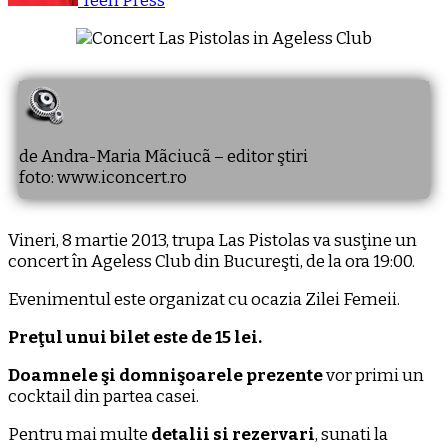
Teen Press
de Andra-Maria Mãciucã – editor ştiri
foto: www.iconcert.ro
Vineri, 8 martie 2013, trupa Las Pistolas va susţine un
concert în Ageless Club din Bucureşti, de la ora 19:00.
Evenimentul este organizat cu ocazia Zilei Femeii.
Preţul unui bilet este de 15 lei.
Doamnele şi domnişoarele prezente
vor primi un
cocktail din partea casei.
Pentru mai multe
detalii si rezervari
, sunati la