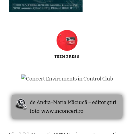
TEEN PRESS
de Andra-Maria Mãciucã – editor ştiri
foto: www.inconcert.ro