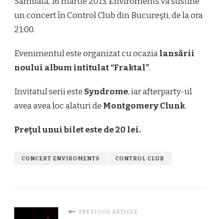
Sâmbătă, 16 martie 2013, Enviroments va sustine
un concert în Control Club din Bucureşti, de la ora
21:00.
Evenimentul este organizat cu ocazia
lansării
noului album intitulat “Fraktal”
.
Invitatul serii este
Syndrome
, iar afterparty-ul
avea avea loc alaturi de
Montgomery Clunk
.
Preţul unui bilet este de 20 lei.
CONCERT ENVIROMENTS
CONTROL CLUB
PREVIOUS ARTICLE