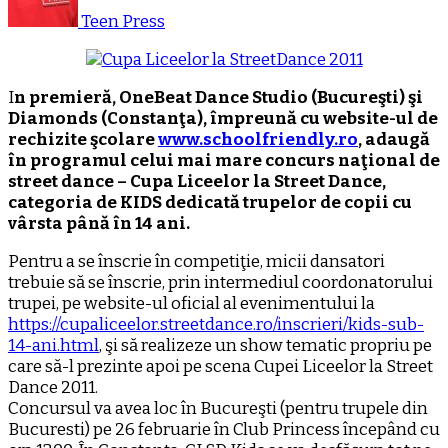
Teen Press
I
n premieră, OneBeat Dance Studio (Bucureşti) şi
Diamonds (Constanţa), împreună cu website-ul de
rechizite şcolare
www.schoolfriendly.ro
, adaugă
în programul celui mai mare concurs naţional de
street dance – Cupa Liceelor la Street Dance,
categoria de KIDS dedicată trupelor de copii cu
vârsta până în 14 ani.
Pentru a se înscrie în competiţie, micii dansatori
trebuie să se înscrie, prin intermediul coordonatorului
trupei, pe website-ul oficial al evenimentului la
https://cupaliceelor.streetdance.ro/inscrieri/kids-sub-
14-ani.html
, şi să realizeze un show tematic propriu pe
care să-l prezinte apoi pe scena Cupei Liceelor la Street
Dance 2011.
Concursul va avea loc în Bucureşti (pentru trupele din
Bucuresti) pe 26 februarie în Club Princess începând cu