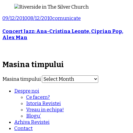
09/12/2010
08/12/2010
comunicate
Concert Jazz: Ana-Cristina Leonte, Ciprian Pop,
Alex Man
Masina timpului
Masina timpului
Despre noi
Ce facem?
Istoria Revistei
Vreau in echipa!
Blogu’
Arhiva Revistei
Contact