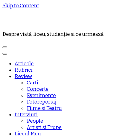
Skip to Content
Despre viață, liceu, studenție și ce urmează
Articole
Rubrici
Review
Carti
Concerte
Evenimente
Fotoreportaj
Filme si Teatru
Interviuri
People
Artisti si Trupe
Liceul Meu