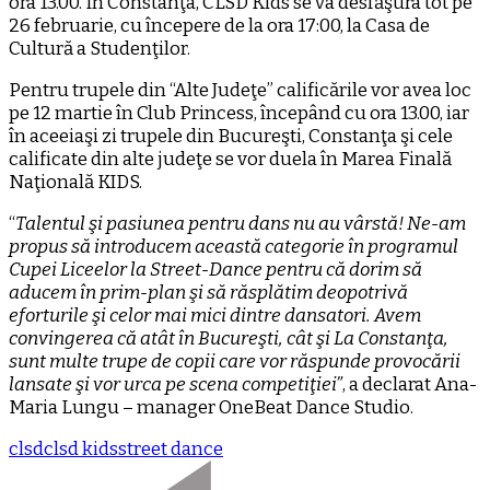
ora 13.00. În Constanţa, CLSD Kids se va desfăşura tot pe
26 februarie, cu începere de la ora 17:00, la Casa de
Cultură a Studenţilor.
Pentru trupele din “Alte Judeţe” calificările vor avea loc
pe 12 martie în Club Princess, începând cu ora 13.00, iar
în aceeiaşi zi trupele din Bucureşti, Constanţa şi cele
calificate din alte judeţe se vor duela în Marea Finală
Naţională KIDS.
“
Talentul şi pasiunea pentru dans nu au vârstă! Ne-am
propus să introducem această categorie în programul
Cupei Liceelor la Street-Dance pentru că dorim să
aducem în prim-plan şi să răsplătim deopotrivă
eforturile şi celor mai mici dintre dansatori. Avem
convingerea că atât în Bucureşti, cât şi La Constanţa,
sunt multe trupe de copii care vor răspunde provocării
lansate şi vor urca pe scena competiţiei”
, a declarat Ana-
Maria Lungu – manager OneBeat Dance Studio.
clsd
clsd kids
street dance