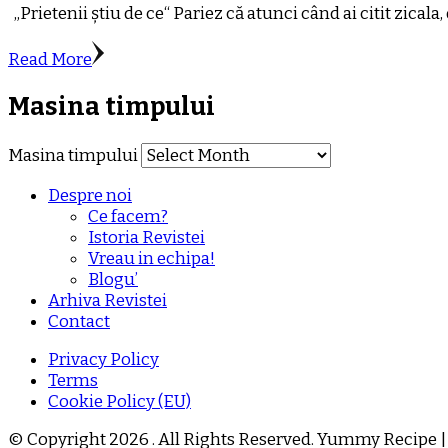
„Prietenii știu de ce“ Pariez că atunci când ai citit zical
Read More
Masina timpului
Masina timpului
Despre noi
Ce facem?
Istoria Revistei
Vreau in echipa!
Blogu’
Arhiva Revistei
Contact
Privacy Policy
Terms
Cookie Policy (EU)
© Copyright 2026
. All Rights Reserved.
Yummy Recipe |