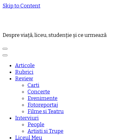
Skip to Content
Despre viață, liceu, studenție și ce urmează
Articole
Rubrici
Review
Carti
Concerte
Evenimente
Fotoreportaj
Filme si Teatru
Interviuri
People
Artisti si Trupe
Liceul Meu