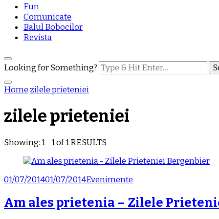
Fun
Comunicate
Balul Bobocilor
Revista
Looking for Something?
Home
zilele prieteniei
zilele prieteniei
Showing: 1 - 1 of 1 RESULTS
01/07/2014
01/07/2014
Evenimente
Am ales prietenia – Zilele Prieten