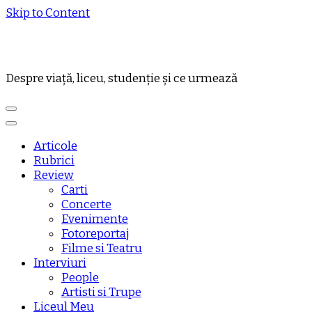
Skip to Content
Despre viață, liceu, studenție și ce urmează
Articole
Rubrici
Review
Carti
Concerte
Evenimente
Fotoreportaj
Filme si Teatru
Interviuri
People
Artisti si Trupe
Liceul Meu