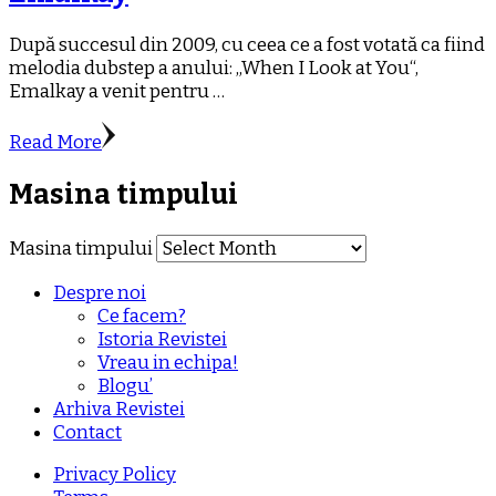
După succesul din 2009, cu ceea ce a fost votată ca fiind
melodia dubstep a anului: „When I Look at You“,
Emalkay a venit pentru …
Read More
Masina timpului
Masina timpului
Despre noi
Ce facem?
Istoria Revistei
Vreau in echipa!
Blogu’
Arhiva Revistei
Contact
Privacy Policy