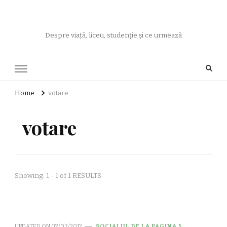
Despre viață, liceu, studenție și ce urmează
Home
votare
votare
Showing: 1 - 1 of 1 RESULTS
UPDATED ON
02/07/2012
SOCIALUL DE LA PAGINA 5