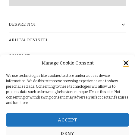
timpului
DESPRE NOI
ARHIVA REVISTEI
CONTACT
Manage Cookie Consent
We use technologies like cookies to store and/or access device
PRIVACY POLICY
information. We do this to improve browsing experience and to show
personalized ads. Consenting to these technologies will allow us to
process data such as browsing behavior or unique IDs on this site. Not
TERMS
consenting or withdrawing consent, may adversely affect certain features
and functions.
COOKIE POLICY (EU)
ACCEPT
DENY