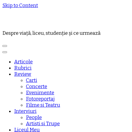
Skip to Content
Despre viață, liceu, studenție și ce urmează
Articole
Rubrici
Review
Carti
Concerte
Evenimente
Fotoreportaj
Filme si Teatru
Interviuri
People
Artisti si Trupe
Liceul Meu