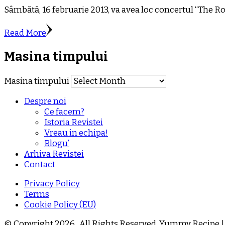
Sâmbătă, 16 februarie 2013, va avea loc concertul “The Ro
Read More
Masina timpului
Masina timpului
Despre noi
Ce facem?
Istoria Revistei
Vreau in echipa!
Blogu’
Arhiva Revistei
Contact
Privacy Policy
Terms
Cookie Policy (EU)
© Copyright 2026
. All Rights Reserved.
Yummy Recipe |