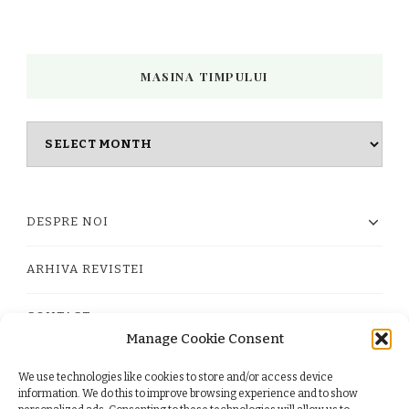
MASINA TIMPULUI
Masina
timpului
DESPRE NOI
ARHIVA REVISTEI
CONTACT
Manage Cookie Consent
We use technologies like cookies to store and/or access device
PRIVACY POLICY
information. We do this to improve browsing experience and to show