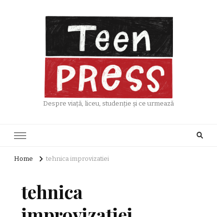
Despre viață, liceu, studenție și ce urmează
Home
tehnica improvizatiei
tehnica
improvizatiei