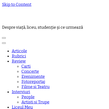
Skip to Content
Despre viață, liceu, studenție și ce urmează
Articole
Rubrici
Review
Carti
Concerte
Evenimente
Fotoreportaj
Filme si Teatru
Interviuri
People
Artisti si Trupe
Liceul Meu