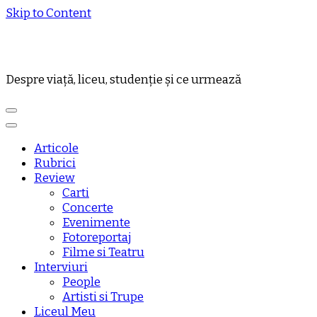
Skip to Content
Despre viață, liceu, studenție și ce urmează
Articole
Rubrici
Review
Carti
Concerte
Evenimente
Fotoreportaj
Filme si Teatru
Interviuri
People
Artisti si Trupe
Liceul Meu