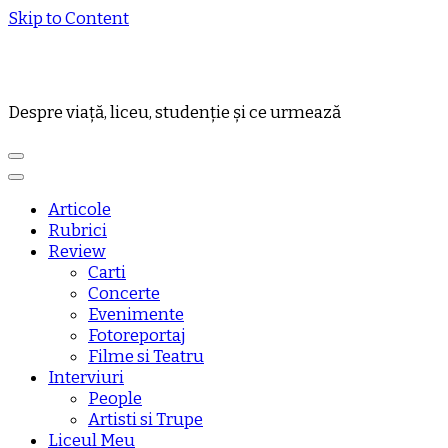
Skip to Content
Despre viață, liceu, studenție și ce urmează
Articole
Rubrici
Review
Carti
Concerte
Evenimente
Fotoreportaj
Filme si Teatru
Interviuri
People
Artisti si Trupe
Liceul Meu