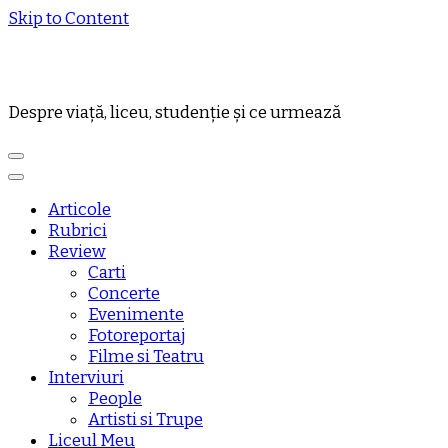
Skip to Content
Despre viață, liceu, studenție și ce urmează
Articole
Rubrici
Review
Carti
Concerte
Evenimente
Fotoreportaj
Filme si Teatru
Interviuri
People
Artisti si Trupe
Liceul Meu