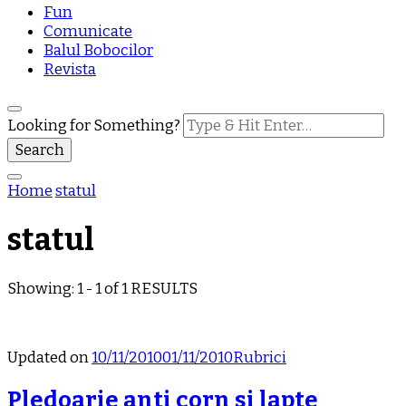
Fun
Comunicate
Balul Bobocilor
Revista
Looking for Something?
Home
statul
statul
Showing: 1 - 1 of 1 RESULTS
Updated on
10/11/2010
01/11/2010
Rubrici
Pledoarie anti corn si lapte