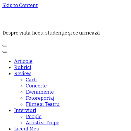
Skip to Content
Despre viață, liceu, studenție și ce urmează
Articole
Rubrici
Review
Carti
Concerte
Evenimente
Fotoreportaj
Filme si Teatru
Interviuri
People
Artisti si Trupe
Liceul Meu