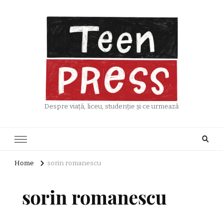
Despre viață, liceu, studenție și ce urmează
Home
sorin romanescu
sorin romanescu