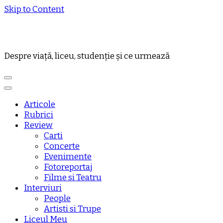
Skip to Content
Despre viață, liceu, studenție și ce urmează
Articole
Rubrici
Review
Carti
Concerte
Evenimente
Fotoreportaj
Filme si Teatru
Interviuri
People
Artisti si Trupe
Liceul Meu