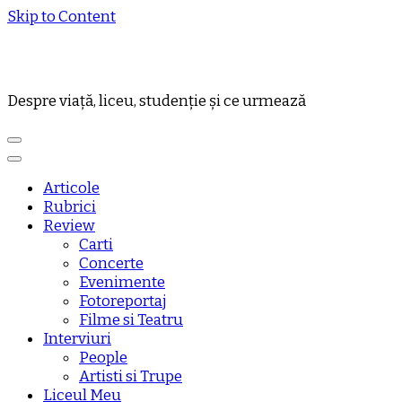
Skip to Content
Despre viață, liceu, studenție și ce urmează
Articole
Rubrici
Review
Carti
Concerte
Evenimente
Fotoreportaj
Filme si Teatru
Interviuri
People
Artisti si Trupe
Liceul Meu