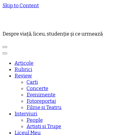
Skip to Content
Despre viață, liceu, studenție și ce urmează
Articole
Rubrici
Review
Carti
Concerte
Evenimente
Fotoreportaj
Filme si Teatru
Interviuri
People
Artisti si Trupe
Liceul Meu