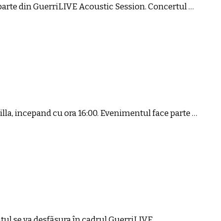
 parte din GuerriLIVE Acoustic Session. Concertul …
la, incepand cu ora 16:00. Evenimentul face parte …
tul se va desfãşura în cadrul GuerriLIVE …