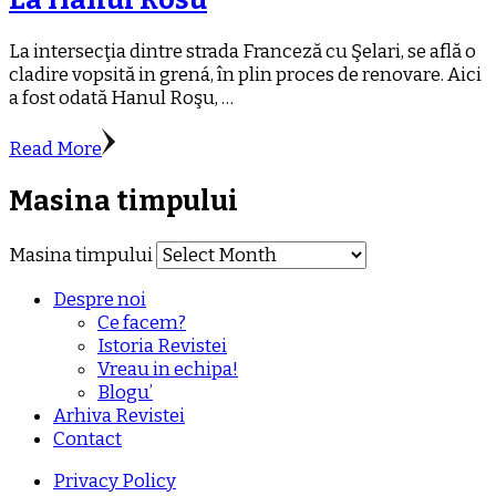
La intersecţia dintre strada Franceză cu Şelari, se află o
cladire vopsită in grená, în plin proces de renovare. Aici
a fost odată Hanul Roşu, …
Read More
Masina timpului
Masina timpului
Despre noi
Ce facem?
Istoria Revistei
Vreau in echipa!
Blogu’
Arhiva Revistei
Contact
Privacy Policy