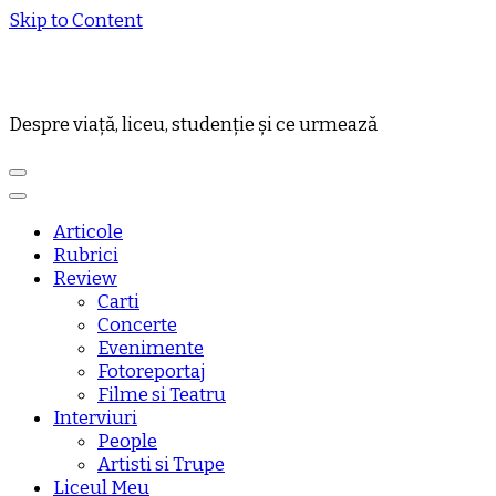
Skip to Content
Despre viață, liceu, studenție și ce urmează
Articole
Rubrici
Review
Carti
Concerte
Evenimente
Fotoreportaj
Filme si Teatru
Interviuri
People
Artisti si Trupe
Liceul Meu