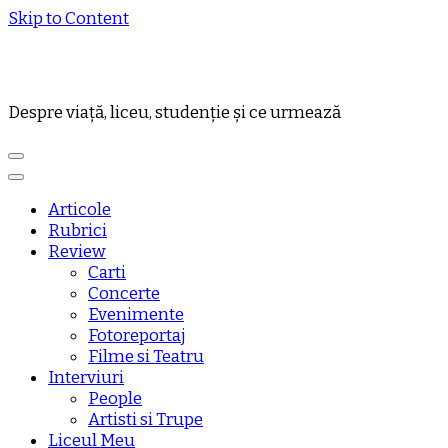
Skip to Content
Despre viață, liceu, studenție și ce urmează
Articole
Rubrici
Review
Carti
Concerte
Evenimente
Fotoreportaj
Filme si Teatru
Interviuri
People
Artisti si Trupe
Liceul Meu