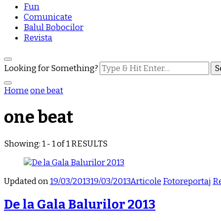
Fun
Comunicate
Balul Bobocilor
Revista
Looking for Something?
Home
one beat
one beat
Showing: 1 - 1 of 1 RESULTS
Updated on
19/03/2013
19/03/2013
Articole
Fotoreportaj
R
De la Gala Balurilor 2013