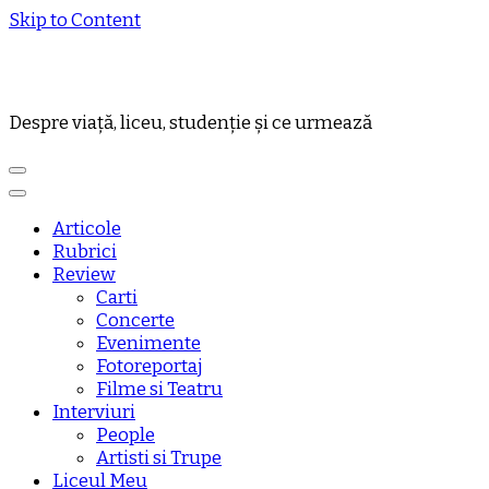
Skip to Content
Despre viață, liceu, studenție și ce urmează
Articole
Rubrici
Review
Carti
Concerte
Evenimente
Fotoreportaj
Filme si Teatru
Interviuri
People
Artisti si Trupe
Liceul Meu