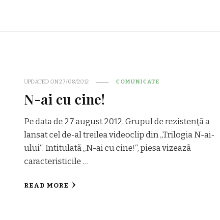
UPDATED ON
27/08/2012
COMUNICATE
N-ai cu cine!
Pe data de 27 august 2012, Grupul de rezistenţã a
lansat cel de-al treilea videoclip din „Trilogia N-ai-
ului“. Intitulatã „N-ai cu cine!“, piesa vizeazã
caracteristicile …
READ MORE