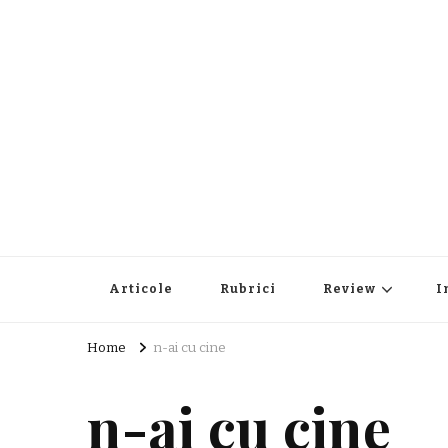
Articole
Rubrici
Review
I
Home
n-ai cu cine
n-ai cu cine